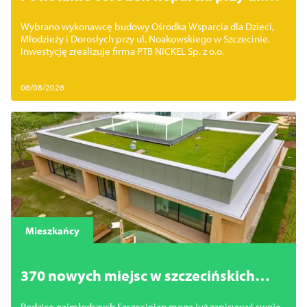
Noakowskiego. Wybrano wykonawcę
Wybrano wykonawcę budowy Ośrodka Wsparcia dla Dzieci,
inwestycji
Młodzieży i Dorosłych przy ul. Noakowskiego w Szczecinie.
Inwestycję zrealizuje firma PTB NICKEL Sp. z o.o.
06/08/2026
Mieszkańcy
370 nowych miejsc w szczecińskich
żłobkach. Trwają zapisy
Rodzice najmłodszych Szczecinian mogą już zapisywać swoje