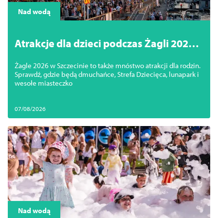
Schließen
Nad wodą
Atrakcje dla dzieci podczas Żagli 2026.
Wesołe miasteczko i strefa zabawy
Żagle 2026 w Szczecinie to także mnóstwo atrakcji dla rodzin.
Sprawdź, gdzie będą dmuchańce, Strefa Dziecięca, lunapark i
wesołe miasteczko
07/08/2026
Nad wodą