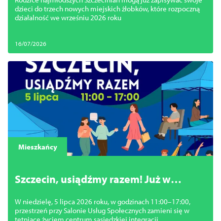
dzieci do trzech nowych miejskich żłobków, które rozpoczną
działalność we wrześniu 2026 roku
16/07/2026
Mieszkańcy
Szczecin, usiądźmy razem! Już w
niedzielę sąsiedzkie święto w sercu
W niedzielę, 5 lipca 2026 roku, w godzinach 11:00–17:00,
miasta
przestrzeń przy Salonie Usług Społecznych zamieni się w
tętniące życiem centrum sąsiedzkiej integracji.