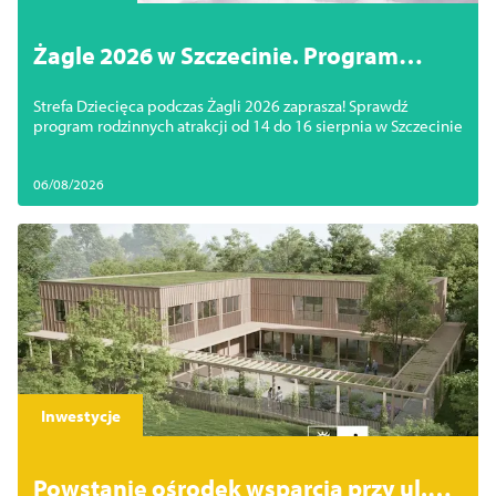
Żagle 2026 w Szczecinie. Program
Strefy Dziecięcej dzień po dniu
Strefa Dziecięca podczas Żagli 2026 zaprasza! Sprawdź
program rodzinnych atrakcji od 14 do 16 sierpnia w Szczecinie
06/08/2026
Inwestycje
Powstanie ośrodek wsparcia przy ul.