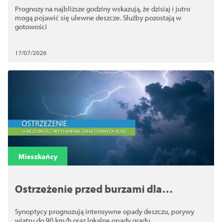
Prognozy na najbliższe godziny wskazują, że dzisiaj i jutro
mogą pojawić się ulewne deszcze. Służby pozostają w
gotowości
17/07/2026
Mieszkańcy
Ostrzeżenie przed burzami dla
Szczecina. Możliwe silny wiatr, ulewy i
Synoptycy prognozują intensywne opady deszczu, porywy
grad
wiatru do 90 km/h oraz lokalne opady gradu