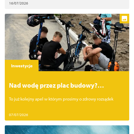
16/07/2026
Inwestycje
Nad wodę przez plac budowy?
Zdecydowanie nie tędy droga
To już kolejny apel w którym prosimy o zdrowy rozsądek
07/07/2026