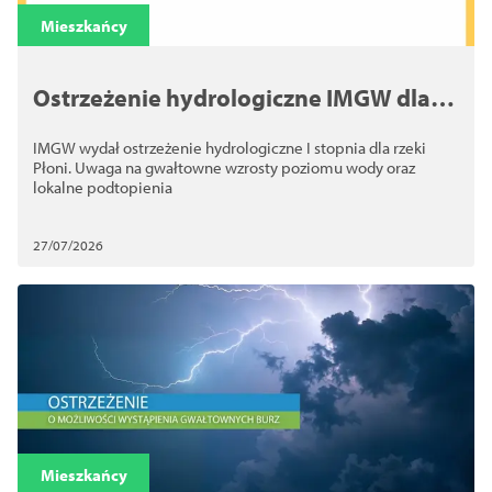
Schließen
Mieszkańcy
Ostrzeżenie hydrologiczne IMGW dla
rzeki Płoni. Możliwe gwałtowne
IMGW wydał ostrzeżenie hydrologiczne I stopnia dla rzeki
wzrosty poziomu wody i podtopienia
Płoni. Uwaga na gwałtowne wzrosty poziomu wody oraz
lokalne podtopienia
27/07/2026
Mieszkańcy