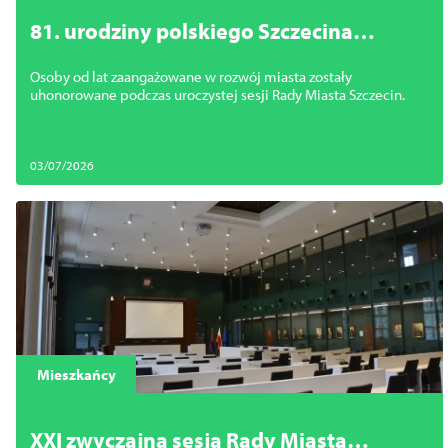
81. urodziny polskiego Szczecina
rozpoczęte. Wręczono honorowe
Osoby od lat zaangażowane w rozwój miasta zostały
wyróżnienia
uhonorowane podczas uroczystej sesji Rady Miasta Szczecin.
03/07/2026
Mieszkańcy
XXI zwyczajna sesja Rady Miasta