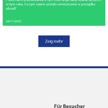
w tym roku. Co tym razem zostało umieszczone w porządku
obrad?
24/11/2025
Zeig mehr
Für Besucher