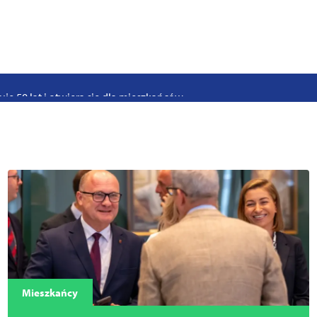
stwo swoje i bliskich! Weź udział w szkoleniach z obrony cywilnej
eka na uczniów. Rusza nabór do szczecińskich burs i internatów
e 50 lat i otwiera się dla mieszkańców
 2026. Program atrakcji na weekend 25–26 lipca
. Trwa nabór wniosków na wynajem 12 lokali w centrum miasta
uż działa. Rowery miejskie dostępne przy Pętli Ludowej
Mieszkańcy