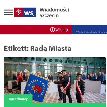
Zadbaj o bezpieczeń
Ponad 400 miejsc cz
ZPW Miedwie świętuj
Wichtig
Bulwarove Szczecin
Etikett: Rada Miasta
Program „Nowy Dom”
Nowa stacja BikeS j
Mieszkańcy