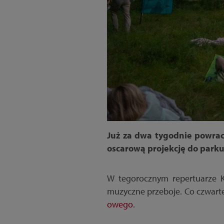
Już za dwa tygodnie powra
oscarową projekcję do park
W tegorocznym repertuarze Kin
muzyczne przeboje. Co czwarte
owego
.