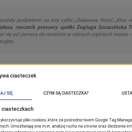
ostały podzielone na trzy cykle: „Oskarowe Noce”, „Kino na 
ołosz, rzecznik prasowy spółki Żegluga Szczecińska 
 się od czerwca do września w różnych częściach miasta 
acyjne.
w Parku Majowym. Na widzów czekać będą leżaki (około 100
peleryny przeciwdeszczowe. Nie zabraknie też bufetu kino
wością płatności kartą).
:
ynalazek”
godzina: 22:00, lokalizacja: Park Majowe
na: 21:30, lokalizacja: Plac Batorego
iego”
godzina: 21:30, lokalizacja: Boisko ul. Kolonistów