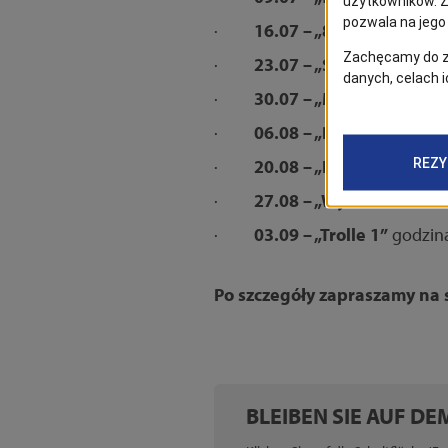
·
16.07 – „8 Mila”
godzina: 
·
23.07 – „Szczęki”
godzina
·
30.07 – „Mamma Mia!”
g
·
06.08 – „Rybki z ferajny
·
20.08 – „Le Man’s 66”
god
·
27.08 – „Wycieczka na s
·
03.09 – „Trolle 1”
godzina
Po szczegóły zapraszamy na 
BLEIBEN SIE AUF D