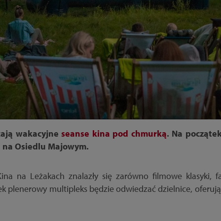
cają wakacyjne
seanse kina pod chmurką
. Na począte
u na Osiedlu Majowym.
a na Leżakach znalazły się zarówno filmowe klasyki, famil
k plenerowy multipleks będzie odwiedzać dzielnice, oferu