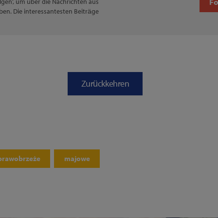
F
Folgen', um über die Nachrichten aus
ben. Die interessantesten Beiträge
Zurückkehren
prawobrzeże
majowe