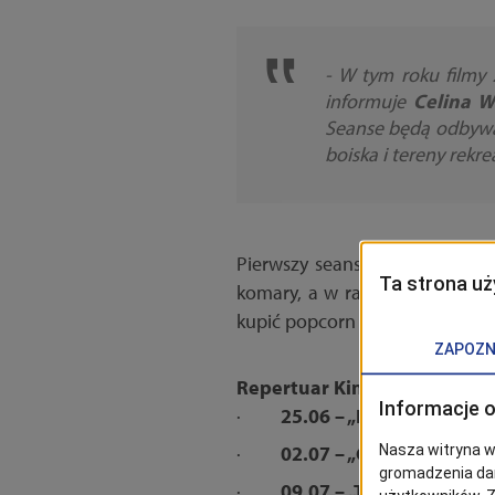
- W tym roku filmy z
informuje
Celina W
Seanse będą odbywać
boiska i tereny rekre
Pierwszy seans odbędzie się 
komary, a w razie deszczu – 
kupić popcorn i napoje (z możli
Repertuar Kina na Leżakach
·
25.06 – „Hugo i jego w
·
02.07 – „Gladiator”
godzi
·
09.07 – „Teoria wszystk