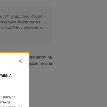
fali” oraz „Kino drogi” -
Turystyka Wydarzenia
. -
– od parków i skwerów po
 sztuk), koce, preparaty na
wego, w którym będzie można