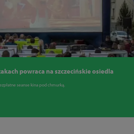
akach powraca na szczecińskie osiedla
ezpłatne seanse kina pod chmurką.