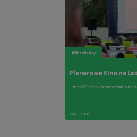
Mieszkańcy
Plenerowe Kino na Leż
Już od 25 czerwca zapraszamy na b
28/05/2026