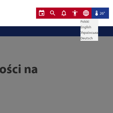
26°
Polski
English
Українська
Deutsch
ości na