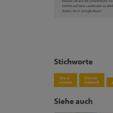
Klicken Sie auf die Schaltfläche '
Stettin auf dem Laufenden zu blei
finden Sie in Google News!
Stichworte
lato w
kino na
mieście
leżakach
Siehe auch