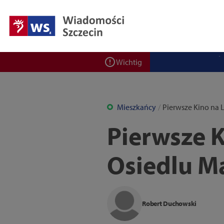
Zadbaj o bezpieczeń
Ponad 400 miejsc cz
ZPW Miedwie świętuj
Bulwarove Szczecin
Wichtig
Program „Nowy Dom”
Nowa stacja BikeS j
Mieszkańcy
Pierwsze Kino na 
Pierwsze K
Osiedlu 
Robert Duchowski