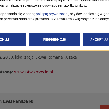
21:30, lokalizacja: Wielgowo Mini Bike Park
: 21:30, lokalizacja: Jeziorko Słoneczne
odzina: 21:30, lokalizacja: Staw Brodowski
”
godzina: 21:00, lokalizacja: Park Złotowska
zina: 21:00, lokalizacja: Boisko do koszykówki KSP
tudia”
godzina: 21:00, lokalizacja: Park Nadratowskiego
: 20:30, lokalizacja: Skwer Romana Kuzaka
stronę:
www.zstw.szczecin.pl
EM LAUFENDEN!