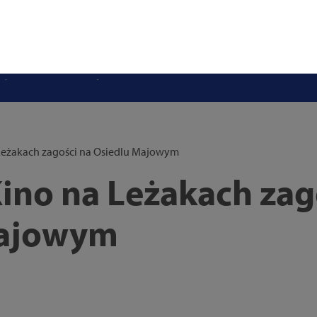
stwo swoje i bliskich! Weź udział w szkoleniach z obrony cywilnej
eka na uczniów. Rusza nabór do szczecińskich burs i internatów
e 50 lat i otwiera się dla mieszkańców
 2026. Program atrakcji na weekend 25–26 lipca
. Trwa nabór wniosków na wynajem 12 lokali w centrum miasta
uż działa. Rowery miejskie dostępne przy Pętli Ludowej
Leżakach zagości na Osiedlu Majowym
ino na Leżakach zag
Majowym