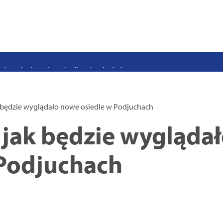
stwo swoje i bliskich! Weź udział w szkoleniach z obrony cywilnej
eka na uczniów. Rusza nabór do szczecińskich burs i internatów
e 50 lat i otwiera się dla mieszkańców
 2026. Program atrakcji na weekend 25–26 lipca
. Trwa nabór wniosków na wynajem 12 lokali w centrum miasta
 będzie wyglądało nowe osiedle w Podjuchach
uż działa. Rowery miejskie dostępne przy Pętli Ludowej
 jak będzie wygląda
 Podjuchach