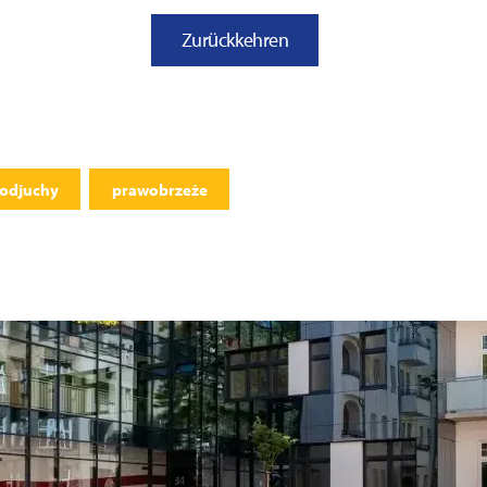
Zurückkehren
odjuchy
prawobrzeże