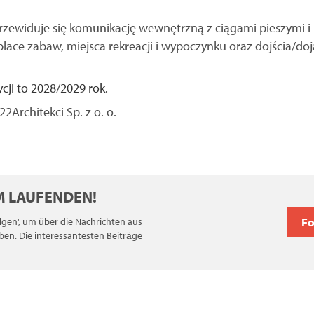
ewiduje się komunikację wewnętrzną z ciągami pieszymi i 
 place zabaw, miejsca rekreacji i wypoczynku oraz dojścia/do
cji to 2028/2029 rok.
2Architekci Sp. z o. o.
EM LAUFENDEN!
F
Folgen', um über die Nachrichten aus
ben. Die interessantesten Beiträge