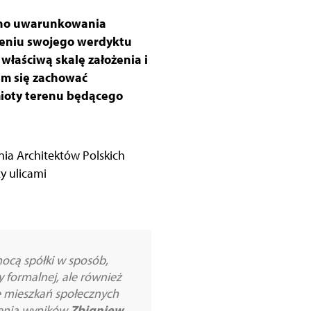
ówno uwarunkowania
nieniu swojego werdyktu
łaściwą skalę założenia i
im się zachować
ymioty terenu będącego
nia Architektów Polskich
y ulicami
mocą spółki w sposób,
 formalnej, ale również
ie mieszkań społecznych
zenia wyników
Zbigniew