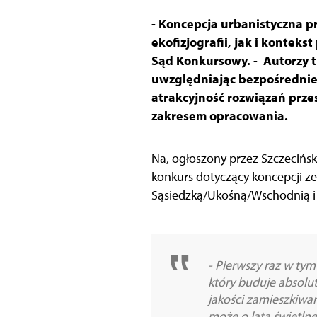
- Koncepcja urbanistyczna 
ekofizjografii, jak i konte
Sąd Konkursowy. - Autorzy t
uwzględniając bezpośrednie
atrakcyjność rozwiązań prze
zakresem opracowania.
Na, ogłoszony przez Szczecińsk
konkurs dotyczący koncepcji z
Sąsiedzką/Ukośną/Wschodnią i 
- Pierwszy raz w tym
który buduje absolut
jakości zamieszkiwa
może o lata świetln