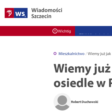
Zadbaj o bezpieczeń
Ponad 400 miejsc cz
ZPW Miedwie świętuj
Wichtig
Bulwarove Szczecin
Program „Nowy Dom”
Mieszkalnictwo
Wiemy już jak
Nowa stacja BikeS j
Wiemy już
osiedle w
Robert Duchowski