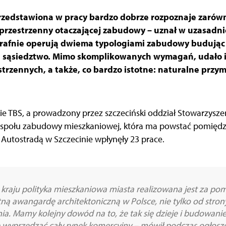
przedstawiona w pracy bardzo dobrze rozpoznaje zar
kst przestrzenny otaczającej zabudowy – uznał w uzasad
rafnie operują dwiema typologiami zabudowy budując w
 sąsiedztwo. Mimo skomplikowanych wymagań, udało 
strzennych, a także, co bardzo istotne: naturalne prz
ie TBS, a prowadzony przez szczeciński oddział Stowarzysze
espołu zabudowy mieszkaniowej, która ma powstać pomiędz
Autostradą w Szczecinie wpłynęły 23 prace.
 kraju polityka mieszkaniowa miasta realizowana jest za po
ną awangardę architektoniczną w Polsce, nie tylko od strony
nia. Mamy kolejny dowód na to, że tak się dzieje i budowan
e wyprzedzać cały rynek komercyjny – mówił podczas ogłos