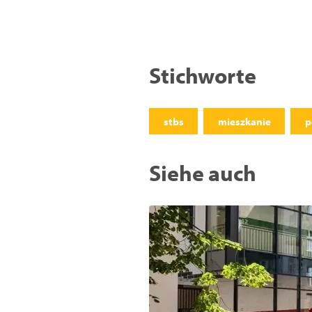
Stichworte
stbs
mieszkanie
p
Siehe auch