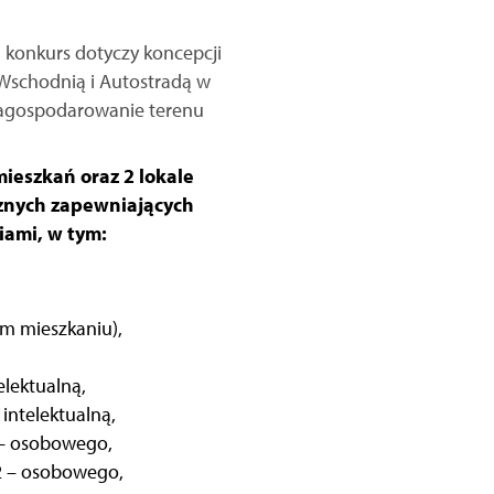
 konkurs dotyczy koncepcji
Wschodnią i Autostradą w
 zagospodarowanie terenu
ieszkań oraz 2 lokale
ecznych zapewniających
iami, w tym:
m mieszkaniu),
lektualną,
intelektualną,
 – osobowego,
 2 – osobowego,