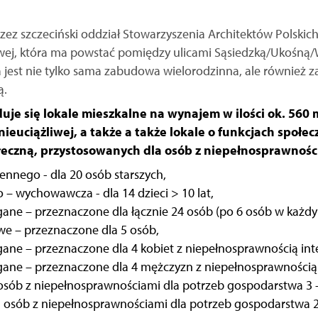
z szczeciński oddział Stowarzyszenia Architektów Polskich
ej, która ma powstać pomiędzy ulicami Sąsiedzką/Ukośną/
a jest nie tylko sama zabudowa wielorodzinna, ale również
ą.
je się lokale mieszkalne na wynajem w ilości ok. 560 m
nieuciążliwej, a także a także lokale o funkcjach społ
łeczną, przystosowanych dla osób z niepełnosprawnośc
ennego - dla 20 osób starszych,
– wychowawcza - dla 14 dzieci > 10 lat,
ne – przeznaczone dla łącznie 24 osób (po 6 osób w każdy
we – przeznaczone dla 5 osób,
ne – przeznaczone dla 4 kobiet z niepełnosprawnością inte
ne – przeznaczone dla 4 mężczyzn z niepełnosprawnością 
a osób z niepełnosprawnościami dla potrzeb gospodarstwa 3
la osób z niepełnosprawnościami dla potrzeb gospodarstwa