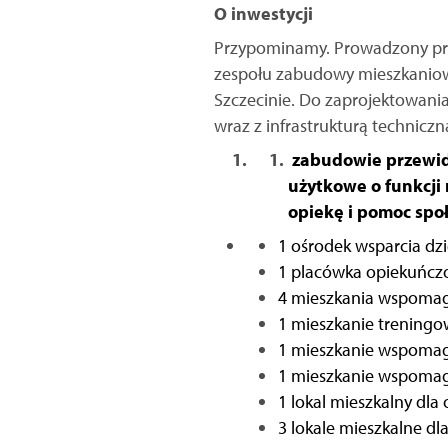
O inwestycji
Przypominamy. Prowadzony prze
zespołu zabudowy mieszkaniow
Szczecinie. Do zaprojektowani
wraz z infrastrukturą techniczn
zabudowie przewidu
użytkowe o funkcji 
opiekę i pomoc spo
1 ośrodek wsparcia dzi
1 placówka opiekuńczo 
4 mieszkania wspomaga
1 mieszkanie treningo
1 mieszkanie wspomaga
1 mieszkanie wspomaga
1 lokal mieszkalny dl
3 lokale mieszkalne d