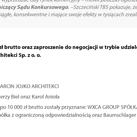
iczący Sądu Konkursowego
. –Szczeciński TBS pokazuje, że
iągłe, konsekwentne i mające swoje efekty w tysiącach zreal
ł brutto oraz zaproszenie do negocjacji w trybie udzie
itekci Sp. z o. o.
- MARCIN JOJKO ARCHITEKCI
Jerzy Biel oraz Karol Anioła
 po 10 000 zł brutto zostały przyznane: WXCA GROUP SP
ka z ograniczoną odpowiedzialnością oraz Baumschlager Eb