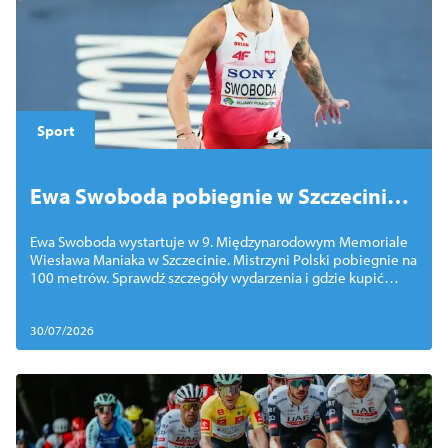
Sport
Ewa Swoboda pobiegnie w Szczecinie.
Mistrzyni Polski gwiazdą 9. Memoriału
Ewa Swoboda wystartuje w 9. Międzynarodowym Memoriale
Wiesława Maniaka
Wiesława Maniaka w Szczecinie. Mistrzyni Polski pobiegnie na
100 metrów. Sprawdź szczegóły wydarzenia i gdzie kupić
bilety
30/07/2026