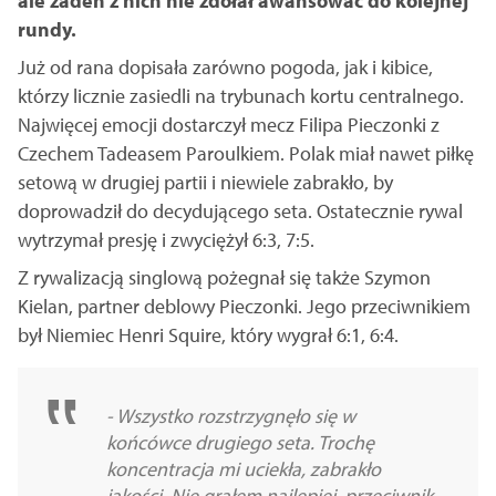
ale żaden z nich nie zdołał awansować do kolejnej
rundy.
Już od rana dopisała zarówno pogoda, jak i kibice,
którzy licznie zasiedli na trybunach kortu centralnego.
Najwięcej emocji dostarczył mecz Filipa Pieczonki z
Czechem Tadeasem Paroulkiem. Polak miał nawet piłkę
setową w drugiej partii i niewiele zabrakło, by
doprowadził do decydującego seta. Ostatecznie rywal
wytrzymał presję i zwyciężył 6:3, 7:5.
Z rywalizacją singlową pożegnał się także Szymon
Kielan, partner deblowy Pieczonki. Jego przeciwnikiem
był Niemiec Henri Squire, który wygrał 6:1, 6:4.
- Wszystko rozstrzygnęło się w
końcówce drugiego seta. Trochę
koncentracja mi uciekła, zabrakło
jakości. Nie grałem najlepiej, przeciwnik