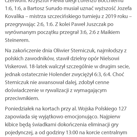
czerwoni. Krzysztof Plewa uległ Lorenzo Bocchiemu
1:6, 1:6, a Bartosz Surudo musiał uznać wyższość Jozefa
Kovalika – mistrza szczecińskiego turnieju z 2019 roku –
przegrywając 2:6, 1:6. Z kolei Paweł Juszczak po
wyrównanym początku przegrał 3:6, 2:6 z Maikiem
Steinerem.
Na zakończenie dnia Oliwier Sterniczuk, najmłodszy z
polskich zawodników, stawił dzielny opór Nielsowi
Viskerowi. 18-latek walczył szczególnie w drugim secie,
jednak ostatecznie Holender zwyciężył 6:3, 6:4. Choć
Sterniczuk nie awansował dalej, zdobył cenne
doświadczenie w rywalizacji z wymagającym
przeciwnikiem.
Poniedziałek na kortach przy al. Wojska Polskiego 127
zapowiada się wyjątkowo emocjonująco. Najpierw
kibice będą świadkami dokończenia eliminacji gry
pojedynczej, a od godziny 13:00 na korcie centralnym