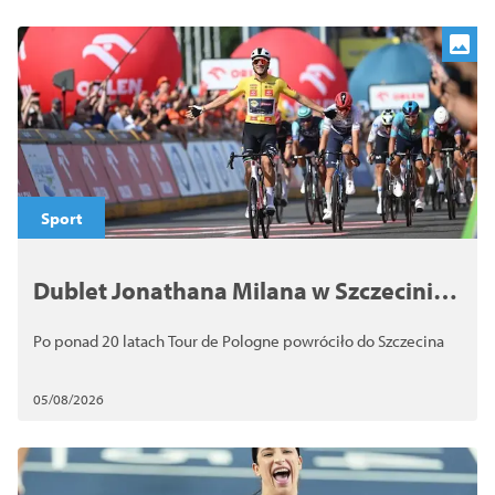
Sport
Dublet Jonathana Milana w Szczecinie!
Za nami 2. etap 83. Tour de Pologne UCI
Po ponad 20 latach Tour de Pologne powróciło do Szczecina
WorldTour
05/08/2026