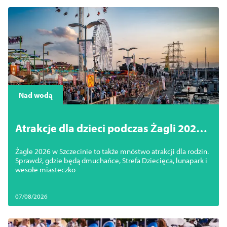
Nad wodą
Atrakcje dla dzieci podczas Żagli 2026.
Wesołe miasteczko i strefa zabawy
Żagle 2026 w Szczecinie to także mnóstwo atrakcji dla rodzin.
Sprawdź, gdzie będą dmuchańce, Strefa Dziecięca, lunapark i
wesołe miasteczko
07/08/2026