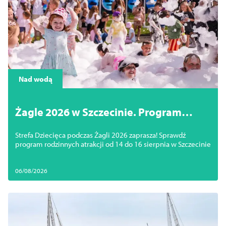
Nad wodą
Żagle 2026 w Szczecinie. Program
Strefy Dziecięcej dzień po dniu
Strefa Dziecięca podczas Żagli 2026 zaprasza! Sprawdź
program rodzinnych atrakcji od 14 do 16 sierpnia w Szczecinie
06/08/2026