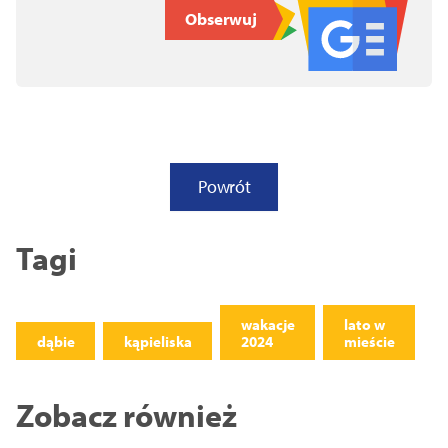
Obserwuj
Powrót
Tagi
wakacje
lato w
dąbie
kąpieliska
2024
mieście
Zobacz również