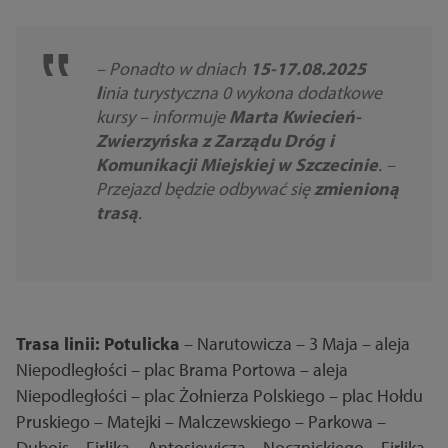
– Ponadto w dniach
15-17.08.2025
l
inia turystyczna 0 wykona dodatkowe
kursy – informuje
Marta Kwiecień-
Zwierzyńska z Zarządu Dróg i
Komunikacji Miejskiej w Szczecinie
. –
Przejazd będzie odbywać się
zmienioną
trasą
.
Trasa linii: Potulicka
– Narutowicza – 3 Maja – aleja
Niepodległości – plac Brama Portowa – aleja
Niepodległości – plac Żołnierza Polskiego – plac Hołdu
Pruskiego – Matejki – Malczewskiego – Parkowa –
Dubois – Firlika – Antosiewicza – Nocznickiego – Firlika