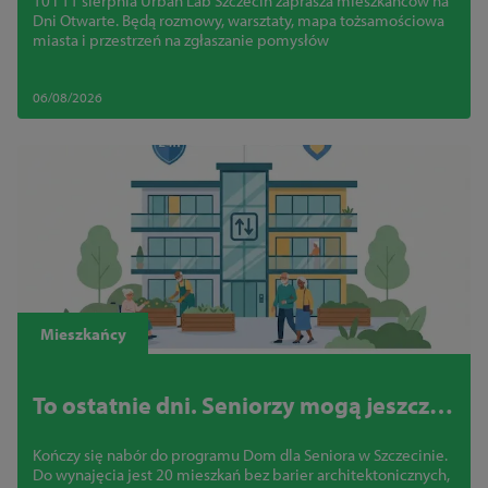
10 i 11 sierpnia Urban Lab Szczecin zaprasza mieszkańców na
przyszłości miasta i zgłoszą swoje
Dni Otwarte. Będą rozmowy, warsztaty, mapa tożsamościowa
pomysły
miasta i przestrzeń na zgłaszanie pomysłów
06/08/2026
Mieszkańcy
To ostatnie dni. Seniorzy mogą jeszcze
zdobyć mieszkanie bez barier w
Kończy się nabór do programu Dom dla Seniora w Szczecinie.
centrum Szczecina
Do wynajęcia jest 20 mieszkań bez barier architektonicznych,