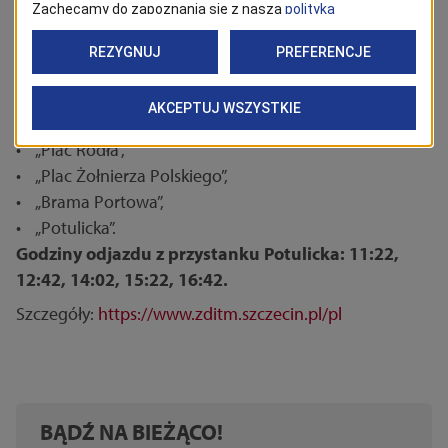
• „Brama Portowa”,
• „Plac Kościuszki”,
• „Plac Gałczyńskiego”,
• „Plac Szarych Szeregów”,
• „Plac Grunwaldzki”,
• „Plac Rodła”,
• „Plac Żołnierza Polskiego”,
• „Brama Portowa”,
• „Potulicka”.
Godziny odjazdu z przystanku Potulicka: 11:22,
12:42, 14:02, 15:22, 16:42.
Szczegóły:
https://www.zditm.szczecin.pl/pl
BĄDŹ NA BIEŻĄCO!