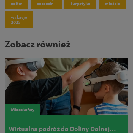
zditm
szczecin
turystyka
mieście
wakacje
2025
Zobacz również
Mieszkańcy
Wirtualna podróż do Doliny Dolnej