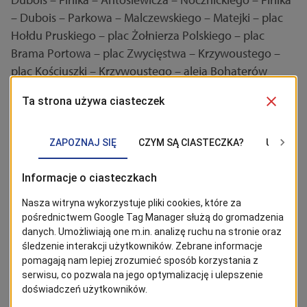
– Dubois – Parkowa – Malczewskiego – Matejki – plac
Hołdu Pruskiego – plac Żołnierza Polskiego – plac
Brama Portowa – plac Zwycięstwa – Krzywoustego –
plac Kościuszki – Krzywoustego – aleja Bohaterów
Warszawy – Wawrzyniaka – aleja Wojska Polskiego –
plac Szarych Szeregów – Piłsudskiego – plac
Odrodzenia – Piłsudskiego – plac Grunwaldzki –
Piłsudskiego – plac Rodła – aleja Wyzwolenia – plac
Żołnierza Polskiego – aleja Niepodległości – plac Brama
Portowa – aleja Niepodległości – 3 Maja – Narutowicza
–
Potulicka
.
Na trasie obowiązywać będą przystanki:
• „Potulicka” (tor wewnętrzny),
• „Brama Portowa”,
• „Plac Żołnierza Polskiego”,
• „Stocznia Szczecińska”,