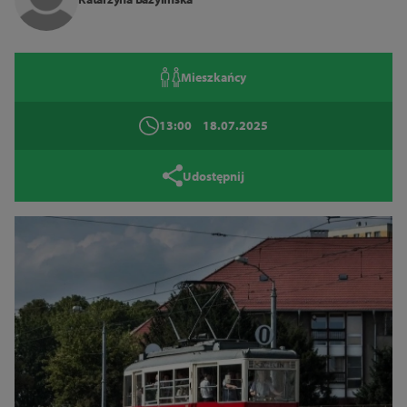
Tryb wysokiego kontrastu
14
16
18
Mieszkańcy
Zamknij
13:00
18.07.2025
Udostępnij