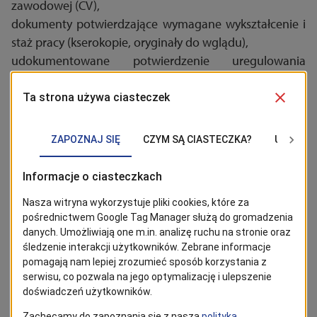
zawodowej (CV),
dokumenty potwierdzające wymagane wykształcenie i
staż pracy (kserokopie, oryginały do wglądu),
udokumentowane potwierdzenie uregulowania
stosunku do służby wojskowej,
podpisana klauzula informacyjna (załącznik RODO),
oświadczenie kandydata o: korzystaniu z pełni praw
publicznych, pełnej zdolności do czynności prawnych,
posiadaniu obywatelstwa polskiego, niekaralności
(załącznik Oświadczenie do naboru)
aktualne zaświadczenie lekarskie wystawione przez
lekarza, uprawniające do przystąpienia do testów
praktycznych z zakresu sprawności fizycznej. W ramach
postępowania kwalifikacyjnego zostaną
przeprowadzone testy sprawdzające sprawność
fizyczną kandydata oraz badania lekarskie i
psychologiczne.