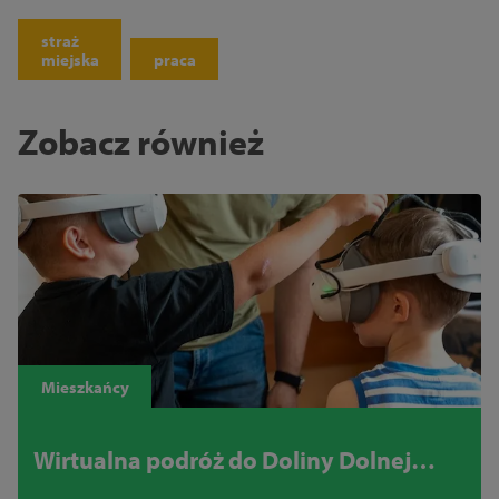
straż
miejska
praca
Zobacz również
Mieszkańcy
Wirtualna podróż do Doliny Dolnej
Odry. Załóż gogle VR i odkryj