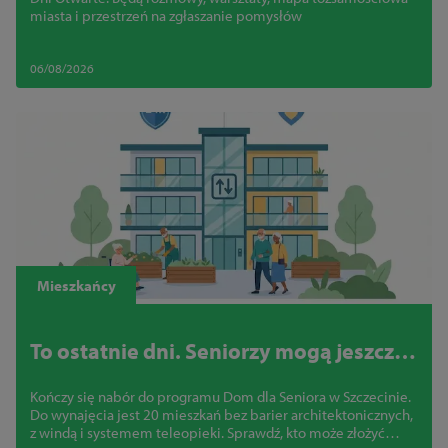
pomysły
miasta i przestrzeń na zgłaszanie pomysłów
06/08/2026
Mieszkańcy
To ostatnie dni. Seniorzy mogą jeszcze
zdobyć mieszkanie bez barier w
Kończy się nabór do programu Dom dla Seniora w Szczecinie.
centrum Szczecina
Do wynajęcia jest 20 mieszkań bez barier architektonicznych,
z windą i systemem teleopieki. Sprawdź, kto może złożyć