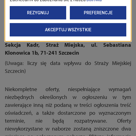
Oferty należy składać w terminie do: 21.08.2026r.
do godz. 12.00
,w zamkniętych kopertach z dopiskiem :
„Nabór na wolne stanowisko urzędnicze: Strażnik -
aplikant w Straży Miejskiej Szczecin” na adres:
Sekcja Kadr, Straż Miejska, ul. Sebastiana
Klonowica 1b, 71-241 Szczecin
(Uwaga: liczy się data wpływu do Straży Miejskiej
Szczecin)
Niekompletne oferty, niespełniające wymagań
niezbędnych określonych w ogłoszeniu w tym
zawierające inną niż podaną w treści ogłoszenia treść
oświadczeń, a także dostarczone po wyznaczonym
terminie, nie będą rozpatrywane. Oferty
niewykorzystane w naborze zostaną zniszczone dwa