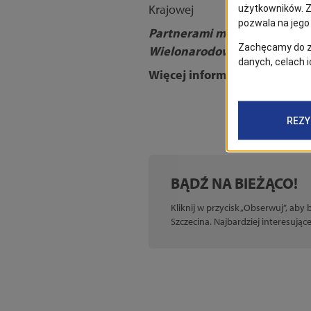
Krajowej
Partnerami miejskich wydar
Wielonarodowy Korpus Półn
Więcej informacji na:
szczeci
BĄDŹ NA BIEŻĄCO!
Kliknij w przycisk „Obserwuj”, aby
Szczecina. Najbardziej interesują