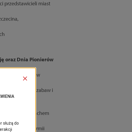
i przedstawicieli miast
zczecina,
ach
ję oraz Dnia Pionierów
 składanie kwiatów
wicza.
eraktywna strefa zabaw i
sta).
jowej 1 (przed gmachem
d strony Placu Armii