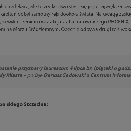
łcenia lekarz, ale to żeglarstwo stało się jego największa pas
 kapitan odbył samotny rejs dookoła świata. Na uwagę zasł
ym wykluczeniem oraz akcja statku ratowniczego PHOENIX, 
m na Morzu Śródziemnym. Obecnie odbywa drugi rejs wokó
ostanie przyznany laureatom 4 lipca br. (piątek) o godz
dy Miasta –
podaje
Dariusz Sadowski z Centrum Informac
olskiego Szczecina: