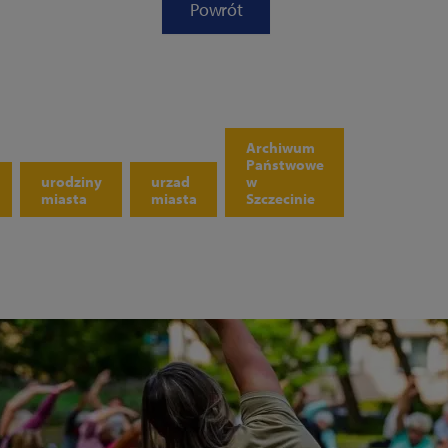
Powrót
Archiwum
Państwowe
urodziny
urzad
w
miasta
miasta
Szczecinie