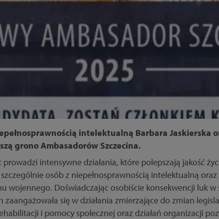
niepełnosprawnością intelektualną Barbara Jaskierska o
kszą grono Ambasadorów Szczecina.
t prowadzi intensywne działania, które polepszają jakość życ
zczególnie osób z niepełnosprawnością intelektualną oraz i
anu wojennego. Doświadczając osobiście konsekwencji luk w
zaangażowała się w działania zmierzające do zmian legis
ehabilitacji i pomocy społecznej oraz działań organizacji p