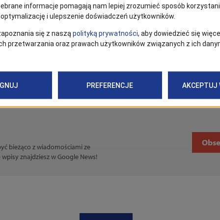
zeń są: Archiwum Państwowe w Szczecinie, Centrum Dia
ocno-Wschodni.
n.eu/80lat
Obse
 być bieżąco z wiadomościami ze
ce wpisy znajdziesz w Google News!