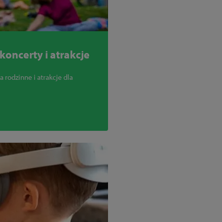
oncerty i atrakcje
 rodzinne i atrakcje dla