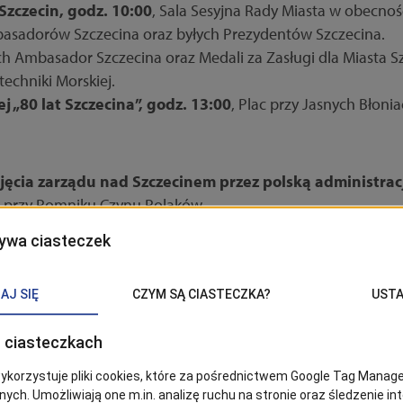
Szczecin, godz. 10:00
, Sala Sesyjna Rady Miasta w obecnośc
asadorów Szczecina oraz byłych Prezydentów Szczecina.
h Ambasador Szczecina oraz Medali za Zasługi dla Miasta S
techniki Morskiej.
„80 lat Szczecina”, godz. 13:00
, Plac przy Jasnych Błoni
ejęcia zarządu nad Szczecinem przez polską administrac
, przy Pomniku Czynu Polaków
ez uczniów OSM I st. im. Prof. M. Jasińskiego, przemówienie,
eśni i Tańca Ziemi Szczecińskiej "Krąg", Park im. Jana Kaspro
13:00-20:00
, Ogród Różany „Różanka”: Tort urodzinowy, int
 urodzinowa potańcówka.
dz. 20:00
, Plac Armii Krajowej 1 (przed gmachem Urzędu Mia
20:30-22:00
(bezpośrednio po inscenizacji), Plac Armii Kra
wa pokazy:
godz. 22:30 oraz 23:00
, gmach Urzędu Miasta, o