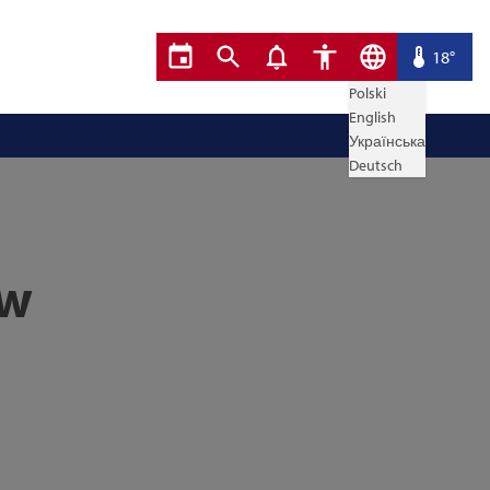
18°
Polski
English
Українська
Deutsch
ów