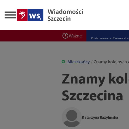
Zadbaj o bezpieczeń
Ponad 400 miejsc cz
ZPW Miedwie świętuj
Bulwarove Szczecin
Ważne
Program „Nowy Dom”
Nowa stacja BikeS j
Mieszkańcy
Znamy kolejnych
Znamy ko
Szczecina
Katarzyna Bazylińska