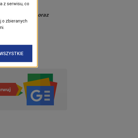
logu Przełomu oraz
rwuj