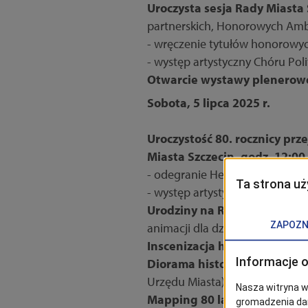
Uroczysta sesja Rady Miasta 
partnerskich, Honorowych Amb
- wręczenie tytułów honorowyc
- występ artystyczny Chóru Poli
Otwarcie wystawy plenerowej 
Sobota, 5 lipca 2025 r.
Uroczystość 80. rocznicy prz
Miasta Szczecin, godz. 12:00
- odegranie Hejnału Miasta prz
- występ artystyczny Zespołu Pi
Urodziny na Różance, godz. 
animacji dla dzieci, koncerty,
Inscenizacja historyczna, go
Diorama historyczna, godz. 
Urzędu Miasta).
Mapping 80 lat Szczecina
, d