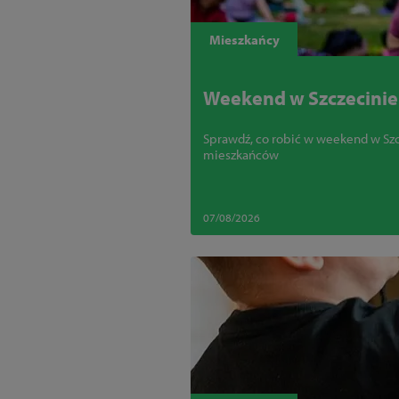
Mieszkańcy
Weekend w Szczecinie 
Sprawdź, co robić w weekend w Szcze
mieszkańców
07/08/2026