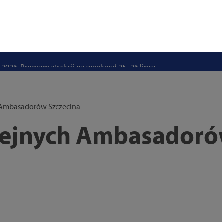
stwo swoje i bliskich! Weź udział w szkoleniach z obrony cywilnej
eka na uczniów. Rusza nabór do szczecińskich burs i internatów
e 50 lat i otwiera się dla mieszkańców
 2026. Program atrakcji na weekend 25–26 lipca
. Trwa nabór wniosków na wynajem 12 lokali w centrum miasta
uż działa. Rowery miejskie dostępne przy Pętli Ludowej
 Ambasadorów Szczecina
lejnych Ambasador