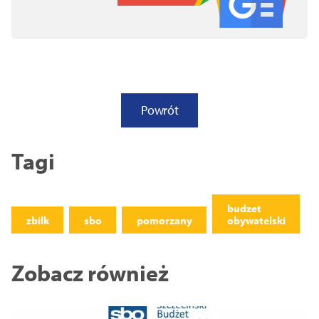
Powrót
Tagi
budzet
zbilk
sbo
pomorzany
obywatelski
Zobacz również