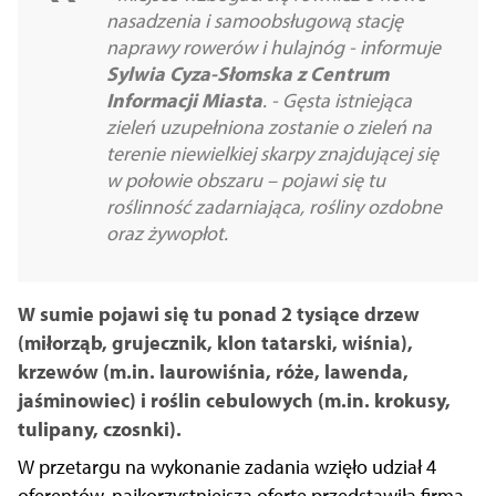
nasadzenia i samoobsługową stację
naprawy rowerów i hulajnóg - informuje
Sylwia Cyza-Słomska z Centrum
Informacji Miasta
. - Gęsta istniejąca
zieleń uzupełniona zostanie o zieleń na
terenie niewielkiej skarpy znajdującej się
w połowie obszaru – pojawi się tu
roślinność zadarniająca, rośliny ozdobne
oraz żywopłot.
W sumie pojawi się tu ponad 2 tysiące drzew
(miłorząb, grujecznik, klon tatarski, wiśnia),
krzewów (m.in. laurowiśnia, róże, lawenda,
jaśminowiec) i roślin cebulowych (m.in. krokusy,
tulipany, czosnki).
W przetargu na wykonanie zadania wzięło udział 4
oferentów, najkorzystniejszą ofertę przedstawiła firma