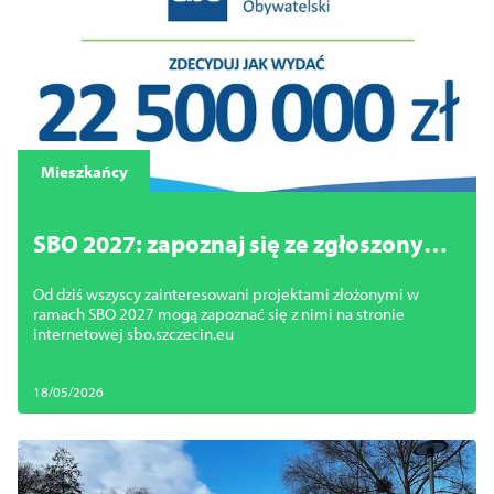
Mieszkańcy
SBO 2027: zapoznaj się ze zgłoszonymi
projektami
Od dziś wszyscy zainteresowani projektami złożonymi w
ramach SBO 2027 mogą zapoznać się z nimi na stronie
internetowej sbo.szczecin.eu
18/05/2026