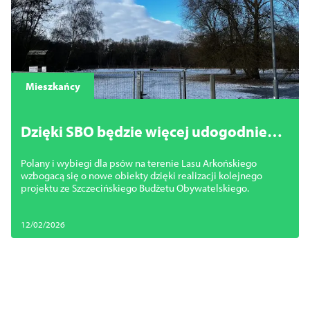
Mieszkańcy
Dzięki SBO będzie więcej udogodnień
w miejskich lasach
Polany i wybiegi dla psów na terenie Lasu Arkońskiego
wzbogacą się o nowe obiekty dzięki realizacji kolejnego
projektu ze Szczecińskiego Budżetu Obywatelskiego.
12/02/2026