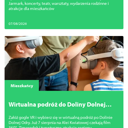
koncerty i atrakcje
Jarmark, koncerty, teatr, warsztaty, wydarzenia rodzinne i
atrakcje dla mieszkańców
07/08/2026
Mieszkańcy
Wirtualna podróż do Doliny Dolnej
Odry. Załóż gogle VR i odkryj
Załóż gogle VR i wybierz się w wirtualną podróż po Dolinie
Międzyodrze
Dolnej Odry. Już 7 sierpnia na Alei Kwiatowej czekają film
360°, Zimorodek i turystyczne atrakcje regionu