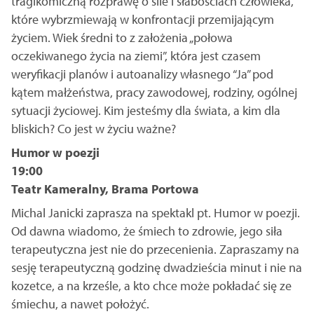
tragikomiczną rozprawę o sile i słabościach człowieka,
które wybrzmiewają w konfrontacji przemijającym
życiem. Wiek średni to z założenia „połowa
oczekiwanego życia na ziemi”, która jest czasem
weryfikacji planów i autoanalizy własnego “Ja” pod
kątem małżeństwa, pracy zawodowej, rodziny, ogólnej
sytuacji życiowej. Kim jesteśmy dla świata, a kim dla
bliskich? Co jest w życiu ważne?
Humor w poezji
19:00
Teatr Kameralny, Brama Portowa
Michal Janicki zaprasza na spektakl pt. Humor w poezji.
Od dawna wiadomo, że śmiech to zdrowie, jego siła
terapeutyczna jest nie do przecenienia. Zapraszamy na
sesję terapeutyczną godzinę dwadzieścia minut i nie na
kozetce, a na krześle, a kto chce może pokładać się ze
śmiechu, a nawet położyć.