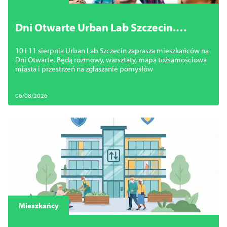
Dni Otwarte Urban Lab Szczecin.
Mieszkańcy porozmawiają o
10 i 11 sierpnia Urban Lab Szczecin zaprasza mieszkańców na
przyszłości miasta i zgłoszą swoje
Dni Otwarte. Będą rozmowy, warsztaty, mapa tożsamościowa
pomysły
miasta i przestrzeń na zgłaszanie pomysłów
06/08/2026
Mieszkańcy