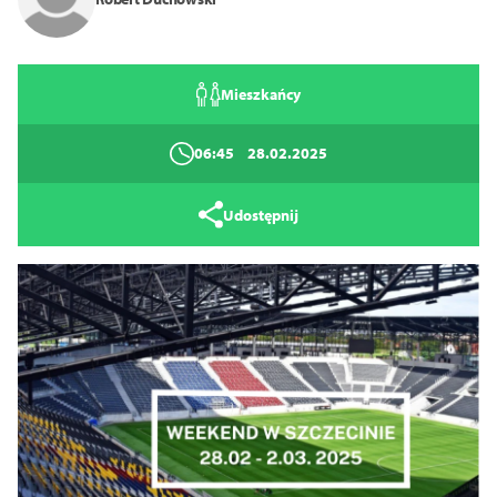
Mieszkańcy
06:45
28.02.2025
Tryb wysokiego kontrastu
Udostępnij
14
16
18
Zamknij