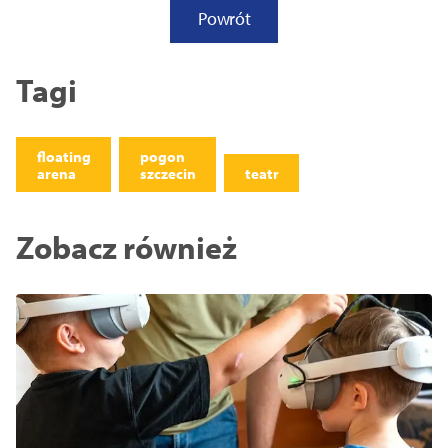
Powrót
Tagi
floating
pogon
arena
szczecin
teatr
Zobacz również