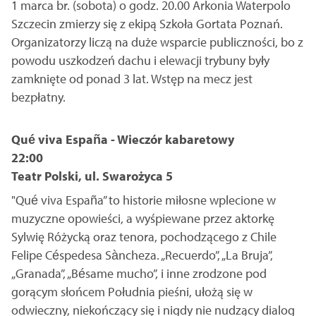
1 marca br. (sobota) o godz. 20.00 Arkonia Waterpolo
Szczecin zmierzy się z ekipą Szkoła Gortata Poznań.
Organizatorzy liczą na duże wsparcie publiczności, bo z
powodu uszkodzeń dachu i elewacji trybuny były
zamknięte od ponad 3 lat. Wstęp na mecz jest
bezpłatny.
Qué viva España - Wieczór kabaretowy
22:00
Teatr Polski, ul. Swarożyca 5
"Qué viva España” to historie miłosne wplecione w
muzyczne opowieści, a wyśpiewane przez aktorkę
Sylwię Różycką oraz tenora, pochodzącego z Chile
Felipe Céspedesa Sàncheza. „Recuerdo”, „La Bruja”,
„Granada”, „Bésame mucho”, i inne zrodzone pod
gorącym słońcem Południa pieśni, ułożą się w
odwieczny, niekończący się i nigdy nie nudzący dialog