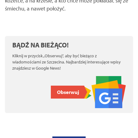
kozetce, a na krześle, a kto chce może pokładać się ze
śmiechu, a nawet położyć.
BĄDŹ NA BIEŻĄCO!
Kliknij w przycisk „Obserwuj”, aby być bieżąco z
wiadomościami ze Szczecina. Najbardziej interesujące wpisy
znajdziesz w Google News!
Obserwuj