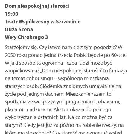
Dom niespokojnej starości
19:00
Teatr Współczesny w Szczecinie
Duża Scena
Wały Chrobrego 3
Starzejemy się. Czy łatwo nam się z tym pogodzić? W
2050 roku ponad jedna trzecia Polski będzie po 60-tce.
W jaki sposób ta ogromna liczba ludzi może być
zaopiekowana? „Dom niespokojnej starości” to fantazja
na temat cohousingu – wspólnego mieszkania
starszych osób. Siódemka znajomych umawia się na
życie pod jednym dachem. Mieszkanie razem to
spotkania ze wciąż żywymi pragnieniami, obawami,
planami i nadziejami. Ale też okazja do pełnego
wykorzystania ostatnich lat. Na co można być za
starym? Kiedy jest już za późno na robienie rzeczy, na
które ma się ochotę? Czy starość ma oznaczać wstyd