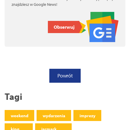
znajdziesz w Google News!
Obserwuj
Powrót
Tagi
weekend
wydarzenia
imprezy
king
jarmark