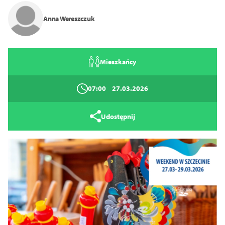
Anna Wereszczuk
Mieszkańcy
07:00
27.03.2026
Udostępnij
Tryb wysokiego kontrastu
14
16
18
Zamknij