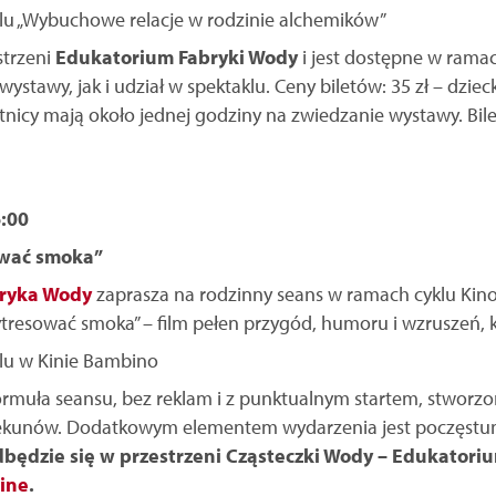
strzeni
Edukatorium Fabryki Wody
i jest dostępne w ramac
tawy, jak i udział w spektaklu. Ceny biletów: 35 zł – dzieck
tnicy mają około jednej godziny na zwiedzanie wystawy. Bile
6:00
ować smoka”
ryka Wody
zaprasza na rodzinny seans w ramach cyklu Kin
ytresować smoka” – film pełen przygód, humoru i wzruszeń, kt
rmuła seansu, bez reklam i z punktualnym startem, stworzo
iekunów. Dodatkowym elementem wydarzenia jest poczęstune
będzie się w przestrzeni Cząsteczki Wody – Edukatori
ine
.