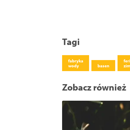
Tagi
fabryka
fer
wody
basen
zi
Zobacz również