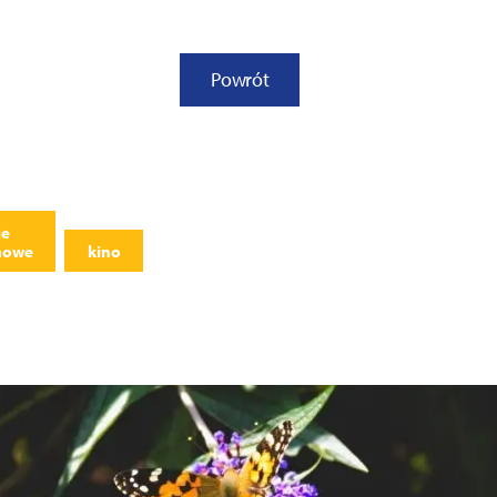
Powrót
ie
mowe
kino