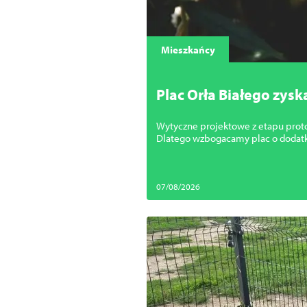
Mieszkańcy
Plac Orła Białego zysk
Wytyczne projektowe z etapu proto
Dlatego wzbogacamy plac o dodat
07/08/2026