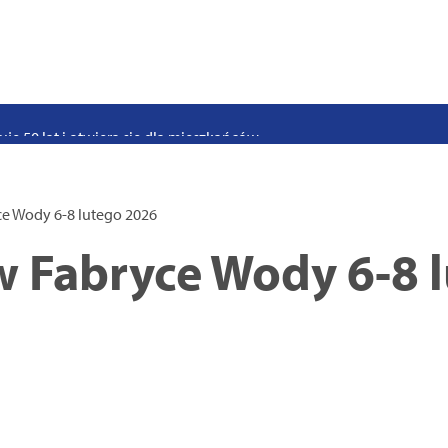
stwo swoje i bliskich! Weź udział w szkoleniach z obrony cywilnej
eka na uczniów. Rusza nabór do szczecińskich burs i internatów
e 50 lat i otwiera się dla mieszkańców
 2026. Program atrakcji na weekend 25–26 lipca
. Trwa nabór wniosków na wynajem 12 lokali w centrum miasta
e Wody 6-8 lutego 2026
uż działa. Rowery miejskie dostępne przy Pętli Ludowej
 Fabryce Wody 6-8 