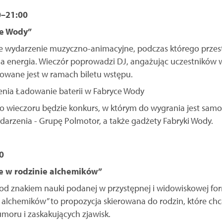
0–21:00
ce Wody”
 wydarzenie muzyczno-animacyjne, podczas którego przes
a energia. Wieczór poprowadzi DJ, angażując uczestników 
zowane jest w ramach biletu wstępu.
 wieczoru będzie konkurs, w którym do wygrania jest sam
arzenia - Grupę Polmotor, a także gadżety Fabryki Wody.
0
e w rodzinie alchemików”
od znakiem nauki podanej w przystępnej i widowiskowej for
 alchemików” to propozycja skierowana do rodzin, które ch
oru i zaskakujących zjawisk.