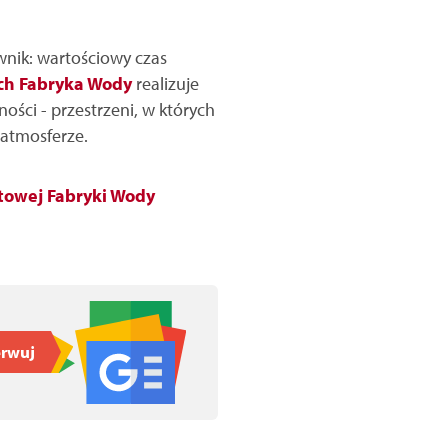
wnik: wartościowy czas
ch
Fabryka Wody
realizuje
ości - przestrzeni, w których
 atmosferze.
etowej Fabryki Wody
rwuj