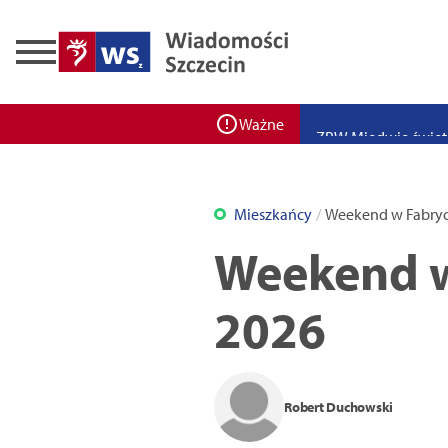
Zadbaj o bezpieczeń
Ponad 400 miejsc cz
ZPW Miedwie świętuj
Ważne
Bulwarove Szczecin
Program „Nowy Dom”
Mieszkańcy
Weekend w Fabryc
Nowa stacja BikeS j
Weekend w
2026
Robert Duchowski