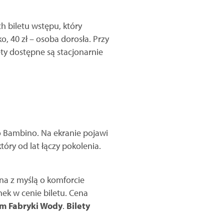
h biletu wstępu, który
o, 40 zł – osoba dorosła. Przy
ty dostępne są stacjonarnie
o Bambino. Na ekranie pojawi
óry od lat łączy pokolenia.
na z myślą o komforcie
k w cenie biletu. Cena
um Fabryki Wody
.
Bilety