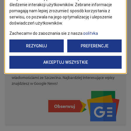
Miejski Stadion Lekkoatletyczny im. Wiesława Maniaka
w Szczecinie (ul. Litewska 20)
BĄDŹ NA BIEŻĄCO!
Kliknij w przycisk „Obserwuj”, aby być bieżąco z
wiadomościami ze Szczecina. Najbardziej interesujące wpisy
znajdziesz w Google News!
Obserwuj