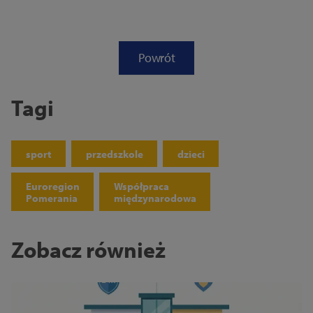
Powrót
Tagi
sport
przedszkole
dzieci
Euroregion
Współpraca
Pomerania
międzynarodowa
Zobacz również