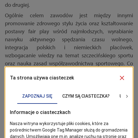
do drugiej.
Ogólnie celem zawodów jest między innymi
promowanie zdrowego stylu życia oraz kształtowanie
postawy fair play wśród najmłodszych, wyrabianie
nawyku aktywnego spędzania czasu wolnego,
integracja polskich i niemieckich placówek,
wzbogacanie wiedzy na temat szczecińskiego sportu
oraz nauka zasad współzawodnictwa sportowego. Co
ważne, podczas tego wyjątkowego wydarzenia
tradycyjnie już nie będzie wygranych ani przegranych.
Wszystkie dzieci otrzymają pamiątkowe medale,
puchary, dyplomy dla przedszkoli oraz drobne
upominki.
Sportowe zmagania przedszkolaków
Wtorek, 16 czerwca br., w godz. 10.30-13.00