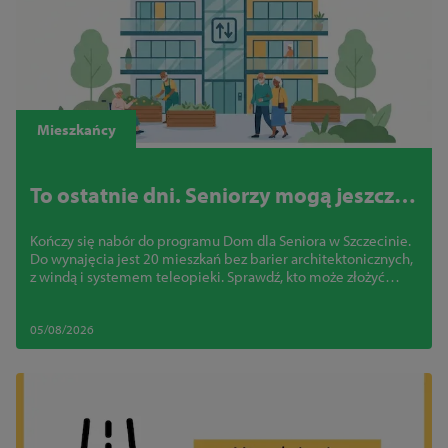
Mieszkańcy
To ostatnie dni. Seniorzy mogą jeszcze
zdobyć mieszkanie bez barier w
Kończy się nabór do programu Dom dla Seniora w Szczecinie.
centrum Szczecina
Do wynajęcia jest 20 mieszkań bez barier architektonicznych,
z windą i systemem teleopieki. Sprawdź, kto może złożyć
wniosek
05/08/2026