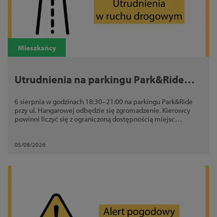
Mieszkańcy
Utrudnienia na parkingu Park&Ride
przy ul. Hangarowej. 6 sierpnia
6 sierpnia w godzinach 18:30–21:00 na parkingu Park&Ride
odbędzie się zgromadzenie
przy ul. Hangarowej odbędzie się zgromadzenie. Kierowcy
powinni liczyć się z ograniczoną dostępnością miejsc
postojowych
05/08/2026