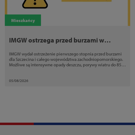
Mieszkańcy
IMGW ostrzega przed burzami w
Szczecinie. Możliwe ulewy, silny wiatr i
IMGW wydał ostrzeżenie pierwszego stopnia przed burzami
grad
dla Szczecina i całego województwa zachodniopomorskiego.
Możliwe są intensywne opady deszczu, porywy wiatru do 85
km/h oraz grad
05/08/2026