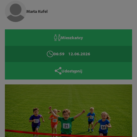
14
16
18
Marta Kufel
Zamknij
Mieszkańcy
06:59
12.06.2026
Udostępnij