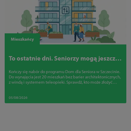
Mieszkańcy
To ostatnie dni. Seniorzy mogą jeszcze
zdobyć mieszkanie bez barier w
Kończy się nabór do programu Dom dla Seniora w Szczecinie.
centrum Szczecina
Do wynajęcia jest 20 mieszkań bez barier architektonicznych,
z windą i systemem teleopieki. Sprawdź, kto może złożyć
wniosek
05/08/2026