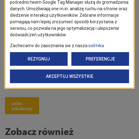
Obserwuj
Powrót
Tagi
pałac
młodzieży
Zobacz również