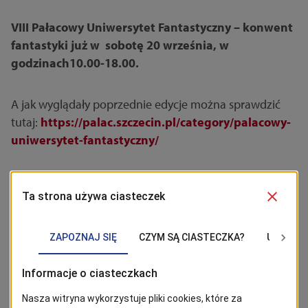
VIII Pałacowy Uniwersytet Fantastyczny – konwent
fantastyki już w sobotę 20 września, w
godzinach10.00-18.00.
A jak wyglądały poprzednie edycje można sprawdzić
tutaj:
https://palac.szczecin.pl/category/palacowy-
uniwersytet-fantastyczny/
BĄDŹ NA BIEŻĄCO!
Kliknij w przycisk „Obserwuj”, aby być bieżąco z
wiadomościami ze Szczecina. Najbardziej interesujące wpisy
znajdziesz w Google News!