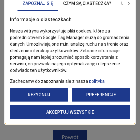
BĄDŹ NA BIEŻĄCO!
Kliknij w przycisk „Obserwuj”, aby być bieżąco z
wiadomościami ze Szczecina. Najbardziej interesujące wpisy
znajdziesz w Google News!
Obserwuj
Powrót