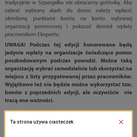
tradycyjnie w Szpargałku nie obracamy gotówką. Aby
zabrać wybrany skarb do domu należy wpłacić
określoną punktami kwotę na konto wybranej
organizacji pomocowej i pokazać dowód wpłaty
pracownikom Ekoportu.
UWAGA! Podczas tej edycji honorowane będą
jedynie wpłaty na organizacje świadczące pomoc
poszkodowanym podczas powodzi. Można taką
organizację wybrać samodzielnie lub skorzystać na
miejscu z listy przygotowanej przez pracowników.
Wyjątkowo też nie będzie można wykorzystać tzw.
bonów z poprzednich edycji, ale oczywiście nie
tracą one ważności.
Galeria będzie otwarta w środę w godz. 10 – 17. Po
więcej szczegółów zapraszamy na
facebookowy profil S
zpargałka
.