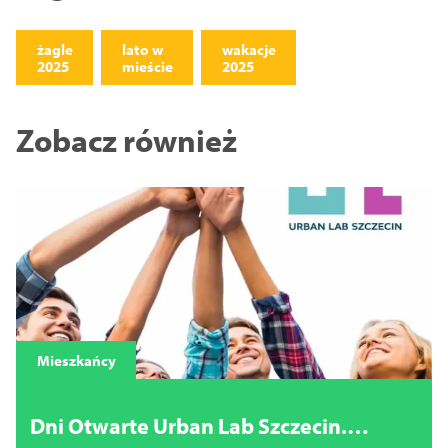
żagle
lato w
wakacje
2025
mieście
2025
Zobacz również
Mieszkańcy
Dni Otwarte Urban Lab Szczecin.