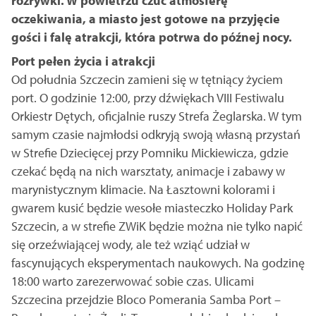
rozrywki. W powietrzu czuć atmosferę
oczekiwania, a miasto jest gotowe na przyjęcie
gości i falę atrakcji, która potrwa do późnej nocy.
Port pełen życia i atrakcji
Od południa Szczecin zamieni się w tętniący życiem
port. O godzinie 12:00, przy dźwiękach VIII Festiwalu
Orkiestr Dętych, oficjalnie ruszy Strefa Żeglarska. W tym
samym czasie najmłodsi odkryją swoją własną przystań
w Strefie Dziecięcej przy Pomniku Mickiewicza, gdzie
czekać będą na nich warsztaty, animacje i zabawy w
marynistycznym klimacie. Na Łasztowni kolorami i
gwarem kusić będzie wesołe miasteczko Holiday Park
Szczecin, a w strefie ZWiK będzie można nie tylko napić
się orzeźwiającej wody, ale też wziąć udział w
fascynujących eksperymentach naukowych. Na godzinę
18:00 warto zarezerwować sobie czas. Ulicami
Szczecina przejdzie Bloco Pomerania Samba Port –