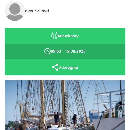
14
16
18
Piotr Zieliński
Zamknij
Mieszkańcy
09:53
15.08.2025
Udostępnij