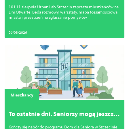
Mieszkańcy porozmawiają o
10 i 11 sierpnia Urban Lab Szczecin zaprasza mieszkańców na
przyszłości miasta i zgłoszą swoje
Dni Otwarte. Będą rozmowy, warsztaty, mapa tożsamościowa
pomysły
miasta i przestrzeń na zgłaszanie pomysłów
06/08/2026
Mieszkańcy
To ostatnie dni. Seniorzy mogą jeszcze
zdobyć mieszkanie bez barier w
Kończy się nabór do programu Dom dla Seniora w Szczecinie.
centrum Szczecina