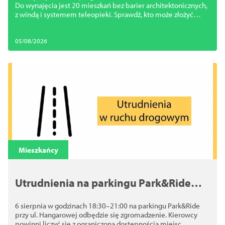
Do wynajęcia jest 20 mieszkań bez barier architektonicznych,
z windą i systemem teleopieki. Sprawdź, kto może złożyć
wniosek
05/08/2026
Mieszkańcy
Utrudnienia na parkingu Park&Ride
przy ul. Hangarowej. 6 sierpnia
6 sierpnia w godzinach 18:30–21:00 na parkingu Park&Ride
odbędzie się zgromadzenie
przy ul. Hangarowej odbędzie się zgromadzenie. Kierowcy
powinni liczyć się z ograniczoną dostępnością miejsc