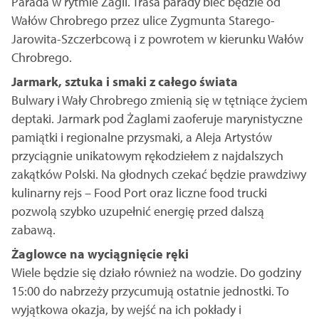
Parada w rytmie Żagli. Trasa parady biec będzie od
Wałów Chrobrego przez ulice Zygmunta Starego-
Jarowita-Szczerbcową i z powrotem w kierunku Wałów
Chrobrego.
Jarmark, sztuka i smaki z całego świata
Bulwary i Wały Chrobrego zmienią się w tętniące życiem
deptaki. Jarmark pod Żaglami zaoferuje marynistyczne
pamiątki i regionalne przysmaki, a Aleja Artystów
przyciągnie unikatowym rękodziełem z najdalszych
zakątków Polski. Na głodnych czekać będzie prawdziwy
kulinarny rejs – Food Port oraz liczne food trucki
pozwolą szybko uzupełnić energię przed dalszą
zabawą.
Żaglowce na wyciągnięcie ręki
Wiele będzie się działo również na wodzie. Do godziny
15:00 do nabrzeży przycumują ostatnie jednostki. To
wyjątkowa okazja, by wejść na ich pokłady i