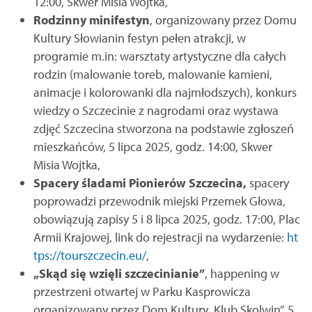
12:00, Skwer Misia Wojtka,
Rodzinny minifestyn
, organizowany przez Domu
Kultury Słowianin festyn pełen atrakcji, w
programie m.in: warsztaty artystyczne dla całych
rodzin (malowanie toreb, malowanie kamieni,
animacje i kolorowanki dla najmłodszych), konkurs
wiedzy o Szczecinie z nagrodami oraz wystawa
zdjęć Szczecina stworzona na podstawie zgłoszeń
mieszkańców, 5 lipca 2025, godz. 14:00, Skwer
Misia Wojtka,
Spacery śladami Pionierów Szczecina,
spacery
poprowadzi przewodnik miejski Przemek Głowa,
obowiązują zapisy 5 i 8 lipca 2025, godz. 17:00, Plac
Armii Krajowej, link do rejestracji na wydarzenie:
ht
tps://tourszczecin.eu/
,
„Skąd się wzięli szczecinianie”
, happening w
przestrzeni otwartej w Parku Kasprowicza
organizowany przez Dom Kultury „Klub Skolwin”, 5