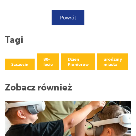
Powrót
Tagi
80-
Dzień
urodziny
Szczecin
lecie
Pionierów
miasta
Zobacz również