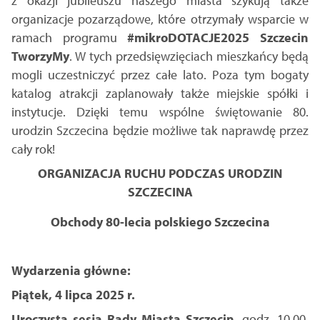
z okazji jubileuszu naszego miasta szykują także
organizacje pozarządowe, które otrzymały wsparcie w
ramach programu
#mikroDOTACJE2025 Szczecin
TworzyMy
. W tych przedsięwzięciach mieszkańcy będą
mogli uczestniczyć przez całe lato. Poza tym bogaty
katalog atrakcji zaplanowały także miejskie spółki i
instytucje. Dzięki temu wspólne świętowanie 80.
urodzin Szczecina będzie możliwe tak naprawdę przez
cały rok!
ORGANIZACJA RUCHU PODCZAS URODZIN
SZCZECINA
Obchody 80-lecia polskiego Szczecina
Wydarzenia główne:
Piątek, 4 lipca 2025 r.
Uroczysta sesja Rady Miasta Szczecin
, godz. 10.00,