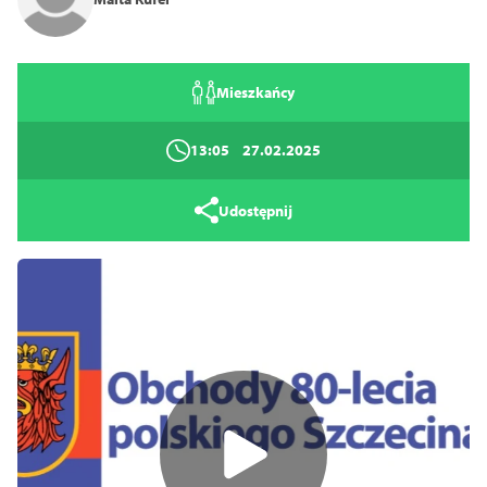
Mieszkańcy
13:05
27.02.2025
Udostępnij
Tryb wysokiego kontrastu
14
16
18
Zamknij