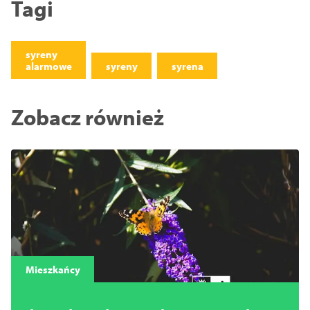
Tagi
syreny
alarmowe
syreny
syrena
Zobacz również
Mieszkańcy