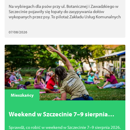
dla psów. Chodzi o bezpieczeństwo
Na wybiegach dla psów przy ul. Botanicznej i Zawadzkiego w
Szczecinie pojawiły się łopaty do zasypywania dołów
wykopanych przez psy. To pilotaż Zakładu Usług Komunalnych
07/08/2026
Mieszkańcy
Weekend w Szczecinie 7–9 sierpnia
2026. Najciekawsze wydarzenia,
Sprawdź, co robić w weekend w Szczecinie 7–9 sierpnia 2026.
koncerty i atrakcje