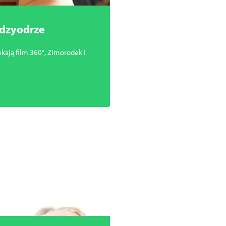
ędzyodrze
ekają film 360°, Zimorodek i