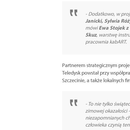
- Dodatkowo, w projek
Janicki, Sylwia Ró
mówi
Ewa Stojek z 
Skuz
, warstwę inst
pracownia kabART.
Partnerem strategicznym projekt
Teledysk powstał przy współpra
Szczecinie, a także lokalnych f
- To nie tylko świą
zimowej okazałości -
niezapomnianych chw
człowieka czynią t