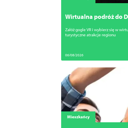
Wirtualna podróż do D
Załóż gogle VR i wybierz się w wirt
turystyczne atrakcje regionu
06/08/2026
Mieszkańcy