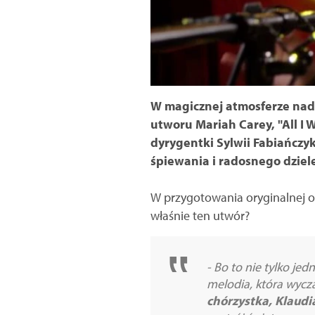
W magicznej atmosferze nad
utworu Mariah Carey, "All I W
dyrygentki Sylwii Fabiańcz
śpiewania i radosnego dziel
W przygotowania oryginalnej od
właśnie ten utwór?
- Bo to nie tylko je
melodia, która wycza
chórzystka, Klaud