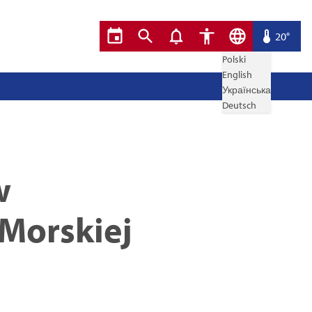
20°
Polski
English
Українська
Deutsch
w
 Morskiej