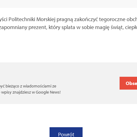
ci Politechniki Morskiej pragną zakończyć tegoroczne obchod
apomniany prezent, który splata w sobie magię świąt, ciepł
Obse
 być bieżąco z wiadomościami ze
ce wpisy znajdziesz w Google News!
Powrót