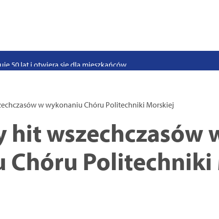
stwo swoje i bliskich! Weź udział w szkoleniach z obrony cywilnej
eka na uczniów. Rusza nabór do szczecińskich burs i internatów
e 50 lat i otwiera się dla mieszkańców
 2026. Program atrakcji na weekend 25–26 lipca
. Trwa nabór wniosków na wynajem 12 lokali w centrum miasta
zechczasów w wykonaniu Chóru Politechniki Morskiej
uż działa. Rowery miejskie dostępne przy Pętli Ludowej
y hit wszechczasów 
 Chóru Politechniki