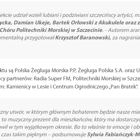
cie udział wzieli lubiani i podziwiani szczecińscy artyści, m
życka, Damian Ukeje, Bartek Orłowski z Akukulele oraz z
Chóru Politechniki Morskiej w Szczecinie
. - Autorem aran
rumentalną przygotował
Krzysztof Baranowski,
za nagrania
u są Polska Żegluga Morska P.P, Żegluga Polska S.A. oraz Un
cy partnerów: Radia Super FM, Politechniki Morskiej w Szcze
irm: Kamienicy w Lesie i Centrum Ogrodniczego „Pan Bratek”.
teczny utwór, w którym głównym bohaterem będzie nasze mia
 to muzyczny prezent dla mieszkańców, który ma dostarczyć 
il w tym wyjątkowym okresie. Bo to właśnie te emocje i o
en czas takim pięknym – podsumowuje
Sylwia Fabiańczyk-M