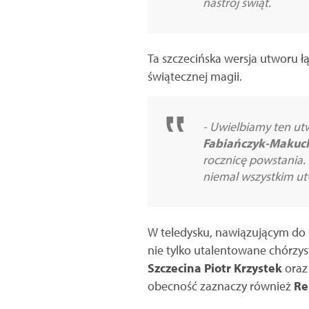
nastrój świąt.
Ta szczecińska wersja utworu ł
świątecznej magii.
- Uwielbiamy ten utw
Fabiańczyk-Makuc
rocznicę powstania. 
niemal wszystkim ut
W teledysku, nawiązującym do pe
nie tylko utalentowane chórzyst
Szczecina Piotr Krzystek
ora
obecność zaznaczy również
Re