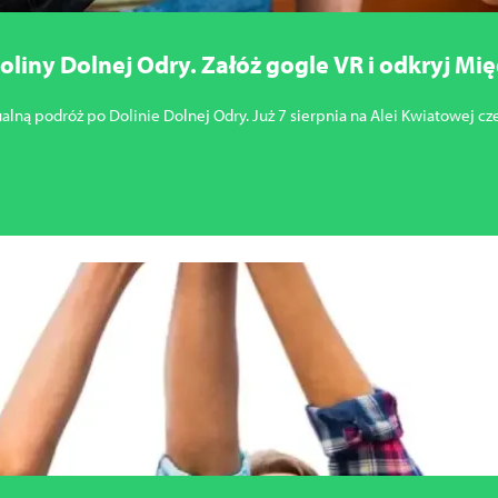
oliny Dolnej Odry. Załóż gogle VR i odkryj Mi
ualną podróż po Dolinie Dolnej Odry. Już 7 sierpnia na Alei Kwiatowej cz