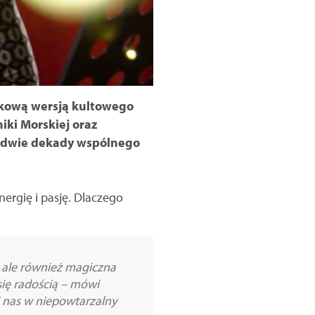
tkową wersją kultowego
niki Morskiej oraz
a dwie dekady wspólnego
nergię i pasję. Dlaczego
, ale również magiczna
się radością – mówi
si nas w niepowtarzalny