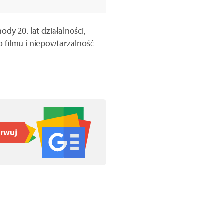
y 20. lat działalności,
o filmu i niepowtarzalność
rwuj