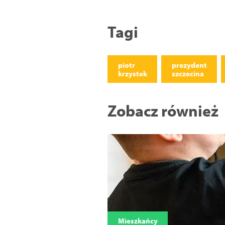
Tagi
piotr
prezydent
krzystek
szczecina
Zobacz również
Mieszkańcy