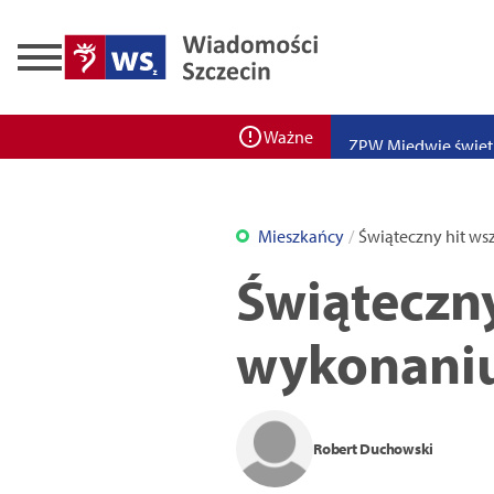
Zadbaj o bezpieczeń
Ponad 400 miejsc cz
ZPW Miedwie świętuj
Ważne
Bulwarove Szczecin
Program „Nowy Dom”
Mieszkańcy
Świąteczny hit ws
Nowa stacja BikeS j
Świąteczn
wykonaniu
Robert Duchowski