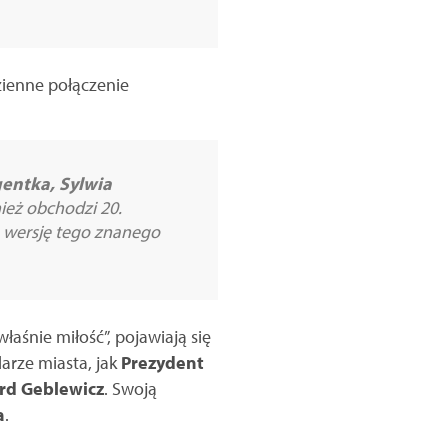
dzienne połączenie
entka, Sylwia
nież obchodzi 20.
ą wersję tego znanego
łaśnie miłość”, pojawiają się
arze miasta, jak
Prezydent
rd Geblewicz
. Swoją
a
.