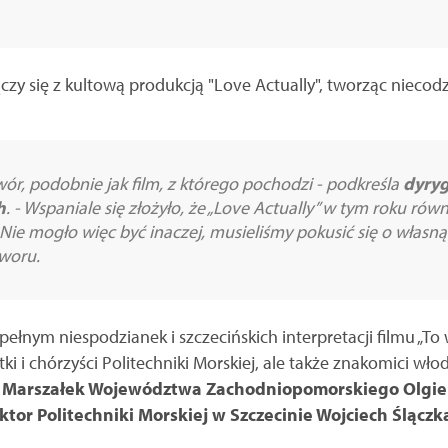
ączy się z kultową produkcją "Love Actually", tworząc nieco
ór, podobnie jak film, z którego pochodzi - podkreśla
dyryg
h
. - Wspaniale się złożyło, że „Love Actually” w tym roku rów
Nie mogło więc być inaczej, musieliśmy pokusić się o własn
woru.
łnym niespodzianek i szczecińskich interpretacji filmu „To w
ki i chórzyści Politechniki Morskiej, ale także znakomici włod
z
Marszałek Województwa Zachodniopomorskiego Olgie
ktor Politechniki Morskiej w Szczecinie Wojciech Ślączk