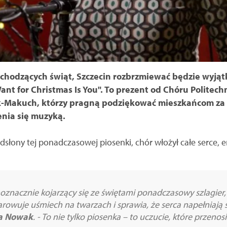
chodzących świąt, Szczecin rozbrzmiewać będzie wyją
ant for Christmas Is You". To prezent od Chóru Politech
yk-Makuch, którzy pragną podziękować mieszkańcom z
enia się muzyką.
słony tej ponadczasowej piosenki, chór włożył całe serce, e
dnoznacznie kojarzący się ze świętami ponadczasowy szlagier
rowuje uśmiech na twarzach i sprawia, że serca napełniają 
ia Nowak
. - To nie tylko piosenka – to uczucie, które przeno