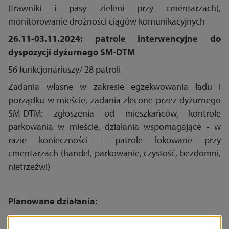
(trawniki i pasy zieleni przy cmentarzach),
monitorowanie drożności ciągów komunikacyjnych
26.11-03.11.2024: patrole interwencyjne do
dyspozycji dyżurnego SM-DTM
56 funkcjonariuszy/ 28 patroli
Zadania własne w zakresie egzekwowania ładu i
porządku w mieście, zadania zlecone przez dyżurnego
SM-DTM: zgłoszenia od mieszkańców, kontrole
parkowania w mieście, działania wspomagające - w
razie konieczności - patrole lokowane przy
cmentarzach (handel, parkowanie, czystość, bezdomni,
nietrzeźwi)
Planowane działania:
1. Wspólne działania z Policją z Ruchu Drogowego w