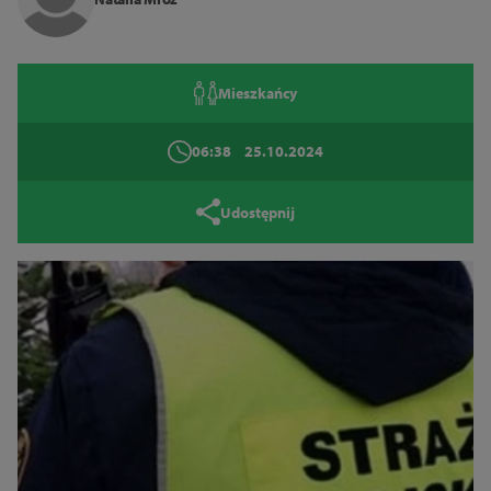
14
16
18
Zamknij
Mieszkańcy
06:38
25.10.2024
Udostępnij