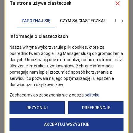
zakresie wspomagania policji w nadzorze i kontroli
ruchu drogowego z uwzględnieniem egzekwowania
nieprawidłowości podczas parkowania (głównie w
obrębach skrzyżowań, na przejściach dla pieszych,
blokowania dróg dojazdowych, na trawnikach oraz
wszelkich innych miejscach, w których zaparkowane
pojazdy stanowić będą utrudnienia i zagrożenia dla
innych uczestników ruchu).
2. Współpraca z pracownikami ZUK-u pod kątem
ewentualnych nieprawidłowości w zakresie
prowadzenia handlu w rejonie cmentarzy
komunalnych.
3. Działania patroli interwencyjnych Straży Miejskiej w
dyspozycji dyżurnych SM - ich działania obejmują
pozostałe rejony miasta pod kątem wykroczeń
porządkowych i administracyjnych.
4. Działania patroli interwencyjnych Straży Miejskiej i