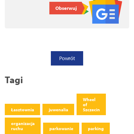
Obserwuj
Powrót
Tagi
Wheel
of
Łasztownia
juwenalia
Szczecin
organizacja
ruchu
parkowanie
parking