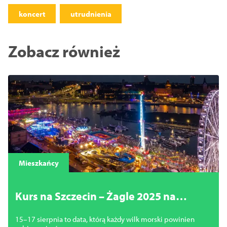
koncert
utrudnienia
Zobacz również
Mieszkańcy
Kurs na Szczecin – Żagle 2025 na
horyzoncie
15–17 sierpnia to data, którą każdy wilk morski powinien