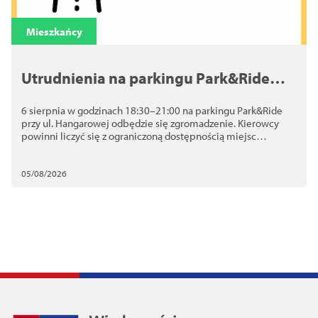
Mieszkańcy
Utrudnienia na parkingu Park&Ride
przy ul. Hangarowej. 6 sierpnia
6 sierpnia w godzinach 18:30–21:00 na parkingu Park&Ride
odbędzie się zgromadzenie
przy ul. Hangarowej odbędzie się zgromadzenie. Kierowcy
powinni liczyć się z ograniczoną dostępnością miejsc
postojowych
05/08/2026