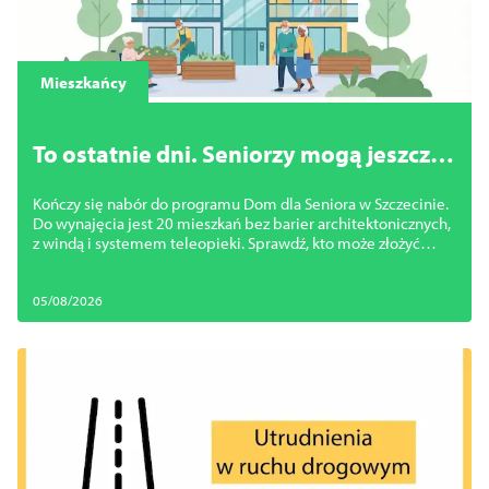
Mieszkańcy
To ostatnie dni. Seniorzy mogą jeszcze
zdobyć mieszkanie bez barier w
Kończy się nabór do programu Dom dla Seniora w Szczecinie.
centrum Szczecina
Do wynajęcia jest 20 mieszkań bez barier architektonicznych,
z windą i systemem teleopieki. Sprawdź, kto może złożyć
wniosek
05/08/2026