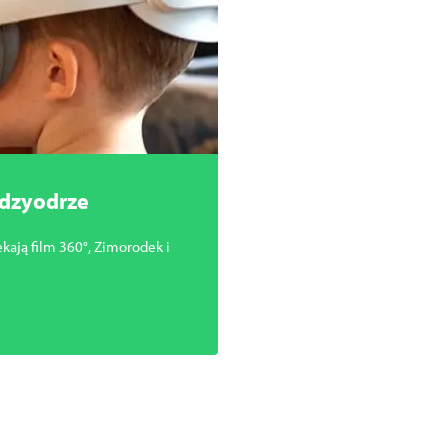
ędzyodrze
ekają film 360°, Zimorodek i