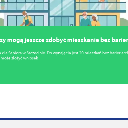
orzy mogą jeszcze zdobyć mieszkanie bez barie
la Seniora w Szczecinie. Do wynajęcia jest 20 mieszkań bez barier arch
 może złożyć wniosek