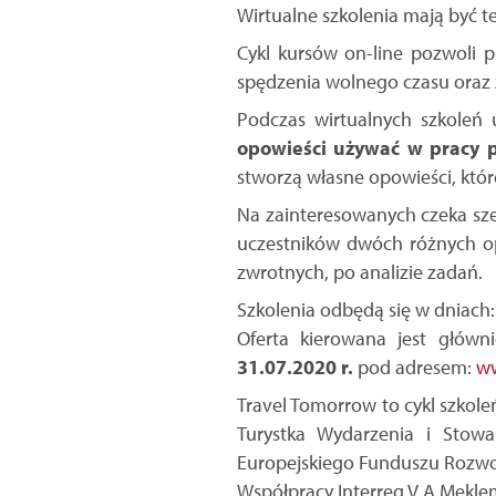
Wirtualne szkolenia mają być t
Cykl kursów on-line pozwoli 
spędzenia wolnego czasu oraz 
Podczas wirtualnych szkoleń 
opowieści używać w pracy p
stworzą własne opowieści, któ
Na zainteresowanych czeka sze
uczestników dwóch różnych op
zwrotnych, po analizie zadań.
Szkolenia odbędą się w dniach: 7.
Oferta kierowana jest głów
31.07.2020 r.
pod adresem:
ww
Travel Tomorrow to cykl szkol
Turystka Wydarzenia i Stowa
Europejskiego Funduszu Rozwo
Współpracy Interreg V A Mekle