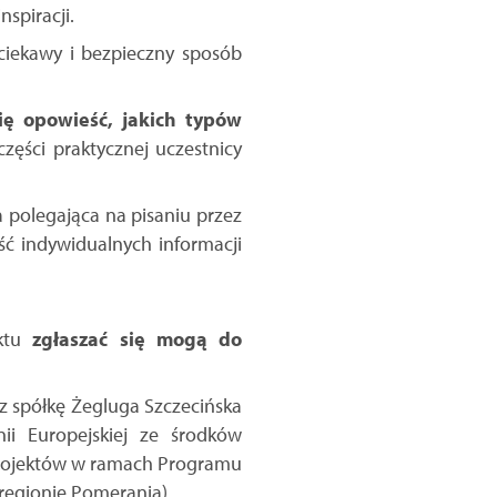
spiracji.
ciekawy i bezpieczny sposób
ię opowieść, jakich typów
zęści praktycznej uczestnicy
 polegająca na pisaniu przez
ć indywidualnych informacji
ektu
zgłaszać się mogą do
z spółkę Żegluga Szczecińska
ii Europejskiej ze środków
Projektów w ramach Programu
regionie Pomerania).