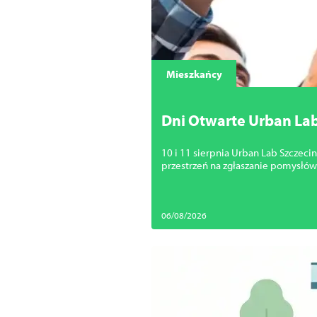
Mieszkańcy
Dni Otwarte Urban Lab
swoje pomysły
10 i 11 sierpnia Urban Lab Szczec
przestrzeń na zgłaszanie pomysłów
06/08/2026