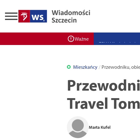
Zadbaj o bezpieczeń
Ponad 400 miejsc cz
ZPW Miedwie świętuj
Ważne
Bulwarove Szczecin
Program „Nowy Dom”
Mieszkańcy
Przewodniku, obi
Nowa stacja BikeS j
Przewodni
Travel To
Marta Kufel