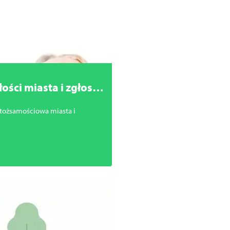
ści miasta i zgłoszą
 tożsamościowa miasta i