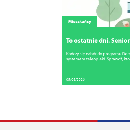
Mieszkańcy
To ostatnie dni. Seni
Szczecina
Kończy się nabór do programu Dom d
systemem teleopieki. Sprawdź, kto
05/08/2026