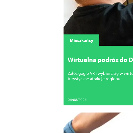
Mieszkańcy
Wirtualna podróż do D
Załóż gogle VR i wybierz się w wirt
turystyczne atrakcje regionu
06/08/2026