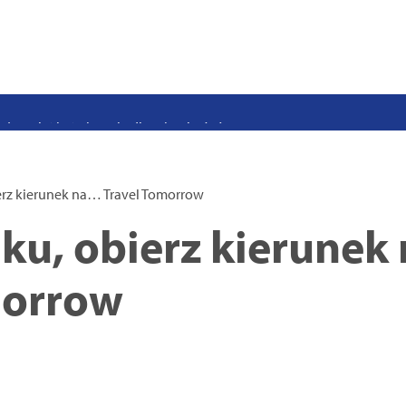
stwo swoje i bliskich! Weź udział w szkoleniach z obrony cywilnej
eka na uczniów. Rusza nabór do szczecińskich burs i internatów
e 50 lat i otwiera się dla mieszkańców
 2026. Program atrakcji na weekend 25–26 lipca
. Trwa nabór wniosków na wynajem 12 lokali w centrum miasta
erz kierunek na… Travel Tomorrow
uż działa. Rowery miejskie dostępne przy Pętli Ludowej
ku, obierz kierunek
morrow