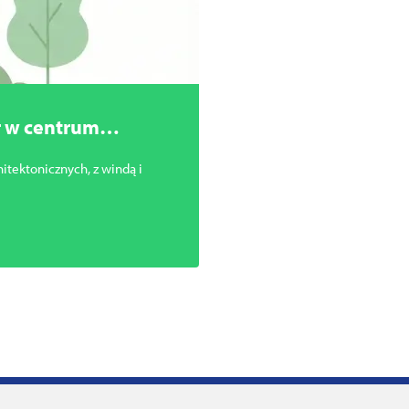
r w centrum
itektonicznych, z windą i