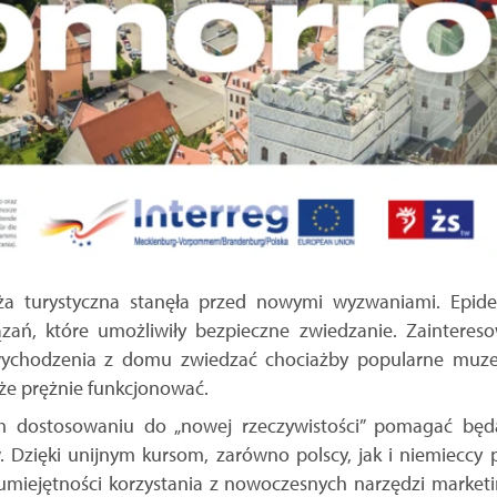
ża turystyczna stanęła przed nowymi wyzwaniami. Epid
ń, które umożliwiły bezpieczne zwiedzanie. Zaintereso
wychodzenia z domu zwiedzać chociażby popularne muze
oże prężnie funkcjonować.
m dostosowaniu do „nowej rzeczywistości” pomagać będ
. Dzięki unijnym kursom, zarówno polscy, jak i niemieccy
 umiejętności korzystania z nowoczesnych narzędzi marke