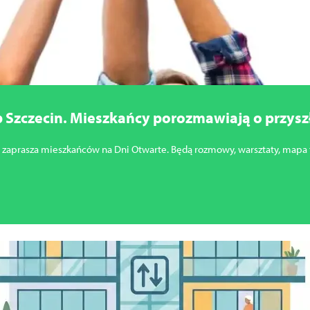
 Szczecin. Mieszkańcy porozmawiają o przyszło
in zaprasza mieszkańców na Dni Otwarte. Będą rozmowy, warsztaty, mapa