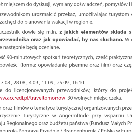
eż miejscem do dyskusji, wymiany doświadczeń, pomysłów i in
przewodnikom urozmaicić przekaz, umożliwiając turystom 
zachęci do planowania wakacji w regionie.
uczestnik dowie się m.in.
z jakich elementów składa s
rzewodnika oraz jak opowiadać, by nas słuchano.
W c
re następnie będą oceniane.
ść 90-minutowych spotkań teoretycznych, część praktyczna
owieści (forma: opowiadanie pisemne oraz film) oraz częś
08., 28.08., 4.09., 11.09., 25.09., 16.10.
nie do licencjonowanych przewodników, którzy do proj
w.accredi.pl/traveltomorrow
30 wolnych miejsc czeka.
eń oraz filmów o tematyce turystycznej organizowanych prze
rzyszenie Turystyczne w Angermünde przy wsparciu Un
ju Regionalnego oraz budżetu państwa (Fundusz Małych 
mburgia-Pomorze Przednie / Brandenburgia / Polska w Euro