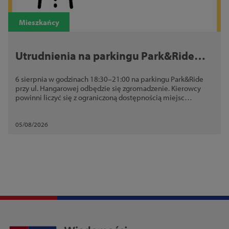
Mieszkańcy
Utrudnienia na parkingu Park&Ride
przy ul. Hangarowej. 6 sierpnia
6 sierpnia w godzinach 18:30–21:00 na parkingu Park&Ride
odbędzie się zgromadzenie
przy ul. Hangarowej odbędzie się zgromadzenie. Kierowcy
powinni liczyć się z ograniczoną dostępnością miejsc
postojowych
05/08/2026