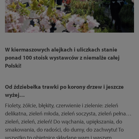
W kiermaszowych alejkach i uliczkach stanie
ponad 100 stoisk wystawców z niemalże całej
Polski!
Od ździebełka trawki po korony drzew i jeszcze
wyżej…
Fiolety, żółcie, błękity, czerwienie i zielenie: zieleń
delikatna, zieleń młoda, zieleń soczysta, zieleń pełna…
zieleń, zieleń, zieleń! Do wąchania, upiększania, do
smakowania, do radości, do dumy, do zachwytu! To
wszystko to obietnice składane wam i waszym