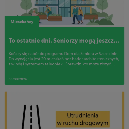
Mieszkańcy
To ostatnie dni. Seniorzy mogą jeszcze
zdobyć mieszkanie bez barier w
Kończy się nabór do programu Dom dla Seniora w Szczecinie.
centrum Szczecina
Do wynajęcia jest 20 mieszkań bez barier architektonicznych,
z windą i systemem teleopieki. Sprawdź, kto może złożyć
wniosek
05/08/2026