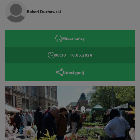
Tryb wysokiego kontrastu
Robert Duchowski
14
16
18
Mieszkańcy
Zamknij
08:30
16.05.2024
Udostępnij