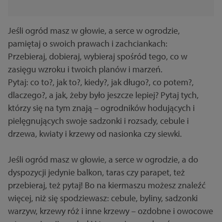
Jeśli ogród masz w głowie, a serce w ogrodzie,
pamiętaj o swoich prawach i zachciankach:
Przebieraj, dobieraj, wybieraj spośród tego, co w
zasięgu wzroku i twoich planów i marzeń.
Pytaj: co to?, jak to?, kiedy?, jak długo?, co potem?,
dlaczego?, a jak, żeby było jeszcze lepiej? Pytaj tych,
którzy się na tym znają – ogrodników hodujących i
pielęgnujących swoje sadzonki i rozsady, cebule i
drzewa, kwiaty i krzewy od nasionka czy siewki.
Jeśli ogród masz w głowie, a serce w ogrodzie, a do
dyspozycji jedynie balkon, taras czy parapet, też
przebieraj, też pytaj! Bo na kiermaszu możesz znaleźć
więcej, niż się spodziewasz: cebule, byliny, sadzonki
warzyw, krzewy róż i inne krzewy – ozdobne i owocowe