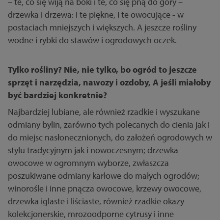
– te, co się wiją na boki i te, co się pną do góry –
drzewka i drzewa: i te piękne, i te owocujące - w
postaciach mniejszych i większych. A jeszcze rośliny
wodne i rybki do stawów i ogrodowych oczek.
Tylko rośliny? Nie, nie tylko, bo ogród to jeszcze
sprzęt i narzędzia, nawozy i ozdoby, A jeśli miałoby
być bardziej konkretnie?
Najbardziej lubiane, ale również rzadkie i wyszukane
odmiany bylin, zarówno tych polecanych do cienia jak i
do miejsc nasłonecznionych, do założeń ogrodowych w
stylu tradycyjnym jak i nowoczesnym; drzewka
owocowe w ogromnym wyborze, zwłaszcza
poszukiwane odmiany karłowe do małych ogrodów;
winorośle i inne pnącza owocowe, krzewy owocowe,
drzewka iglaste i liściaste, również rzadkie okazy
kolekcjonerskie, mrozoodporne cytrusy i inne