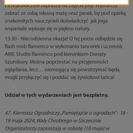
Lichtarowiczów zaprasza na zajęcia jogi. Wystarczy
zabrać ze sobą własną matę oraz pasek, by pod opieką
znakomitych nauczycieli doświadczyć jak joga
wspaniale wpisuje się w piękno natury.
13:30 - Niecodzienna okazja! O tej porze odbędzie się
flash mob flamenco w wykonaniu tancerek i uczennic
AIRE Studio flamenco pod kierunkiem Donaty
Szurobury. Można poprzestać na przyjemności
oglądania, lecz… niemogący się powstrzymać będą
mogli przyłączyć się i poddać się żywiołowi tańca!
Udział w tych wydarzeniach jest bezpłatny.
47. Kiermasz Ogrodniczy „Pamiętajcie o ogrodach” - 18 -
19 maja 2024, Wały Chrobrego w Szczecinie
Organizatorzy zapraszają w sobotę (18 maja) w