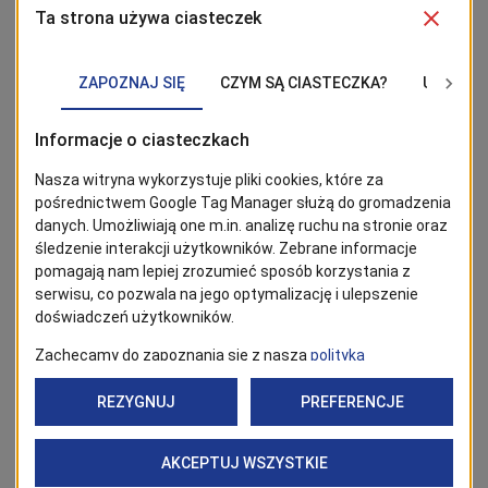
A że ogród to nie tylko rośliny, nie zabraknie także
narzędzi, sprzętu ogrodniczego, nawozów oraz
elementów małej architektury, ceramiki i rękodzieła.
Pojawią się jak zwykle miody z najlepszych pasiek.
„Pamiętajcie o ogrodach” to jednocześnie kiermasz
jadła regionalnego, czyli „Wałówka z przysmakami”.
W ulicy Szczerbcowej swoje stoiska będą mieli m.in.
producenci wędlin, serów, pieczywa, piwa z
minibrowarów, czy okazjonalnych przekąsek i słodyczy.
Wydarzenia towarzyszące: niedziela 19 maja -
taras Wałów Chrobrego pod pomnikiem Centaura
12:00 - Szkoła Jogi Klasycznej Ewy i Rafała