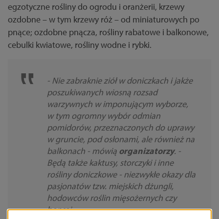
egzotyczne rośliny do ogrodu i oranżerii, krzewy
ozdobne – w tym krzewy róż – od miniaturowych po
pnące; ozdobne pnącza, rośliny rabatowe i balkonowe,
cebulki kwiatowe, rośliny wodne i rybki.
- Nie zabraknie ziół w doniczkach i jakże
poszukiwanych wiosną rozsad
warzywnych w imponującym wyborze,
w tym ogromny wybór odmian
pomidorów, przeznaczonych do uprawy
w gruncie, pod osłonami, ale również na
balkonach - mówią
organizatorzy
. -
Będą także kaktusy, storczyki i inne
rośliny doniczkowe - niezwykłe okazy dla
pasjonatów tzw. miejskich dżungli,
hodowców roślin mięsożernych czy
bonsai.