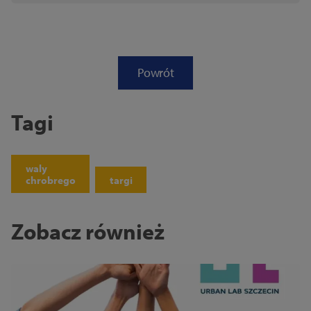
Powrót
Tagi
waly
chrobrego
targi
Zobacz również