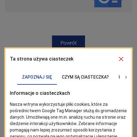
Powrót
Tagi
Miejskie
Centrum
obrona
Zarządzania
bezpieczeństwo
cywilna
Kryzysowego
Zobacz również