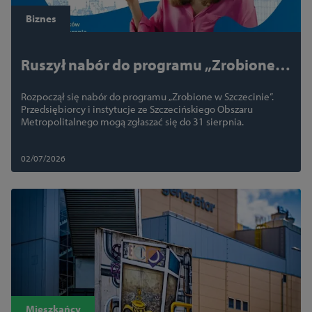
Biznes
Ruszył nabór do programu „Zrobione w
Szczecinie”. Firmy mogą zdobyć
Rozpoczął się nabór do programu „Zrobione w Szczecinie”.
prestiżowy certyfikat
Przedsiębiorcy i instytucje ze Szczecińskiego Obszaru
Metropolitalnego mogą zgłaszać się do 31 sierpnia.
02/07/2026
Mieszkańcy