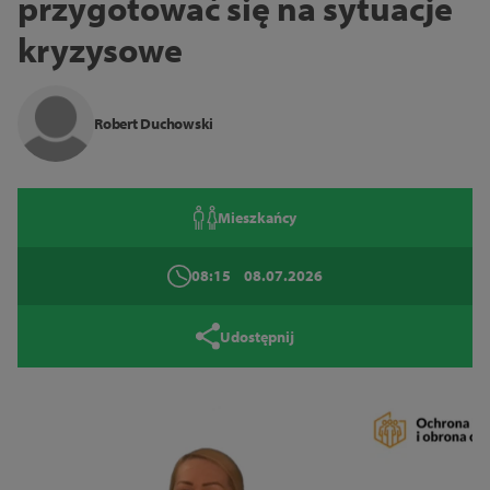
przygotować się na sytuacje
Tryb wysokiego kontrastu
kryzysowe
14
16
18
Zamknij
Robert Duchowski
Mieszkańcy
08:15
08.07.2026
Udostępnij