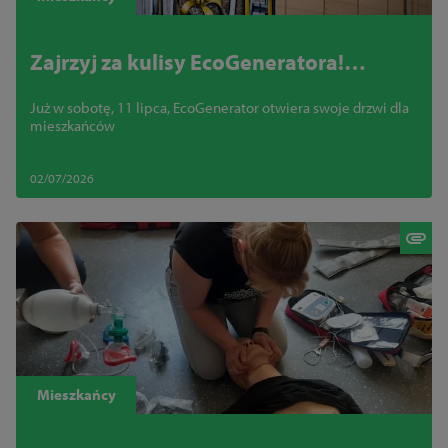
Zajrzyj za kulisy EcoGeneratora!
Ruszają zapisy na wyjątkowe, sobotnie
Już w sobotę, 11 lipca, EcoGenerator otwiera swoje drzwi dla
zwiedzanie
mieszkańców
02/07/2026
Mieszkańcy