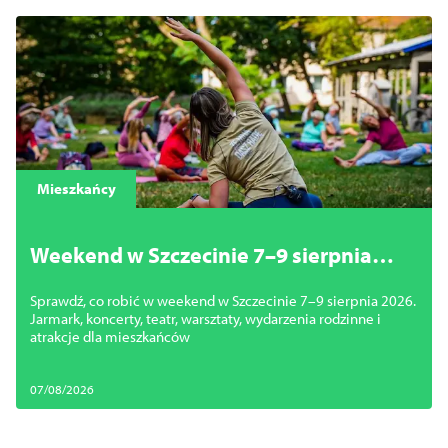
Mieszkańcy
Weekend w Szczecinie 7–9 sierpnia
2026. Najciekawsze wydarzenia,
Sprawdź, co robić w weekend w Szczecinie 7–9 sierpnia 2026.
koncerty i atrakcje
Jarmark, koncerty, teatr, warsztaty, wydarzenia rodzinne i
atrakcje dla mieszkańców
07/08/2026