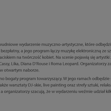
 dwudniowe wydarzenie muzyczno-artystyczne, które odbędzie
i bezpłatny, a jego program łączy muzykę elektroniczną ze 
iskiem na twórczość kobiet. Na scenie pojawią się artystki z
 Cassy, Lika, Diana D’Rouse i Roma Leopard. Organizatorzy z
 w otwartym naborze.
 bogaty program towarzyszący. W jego ramach odbędzie si
kże warsztaty DJ-skie, live painting oraz strefy sztuki, relak
a organizatorzy szacują, że w wydarzeniu weźmie udział kilk