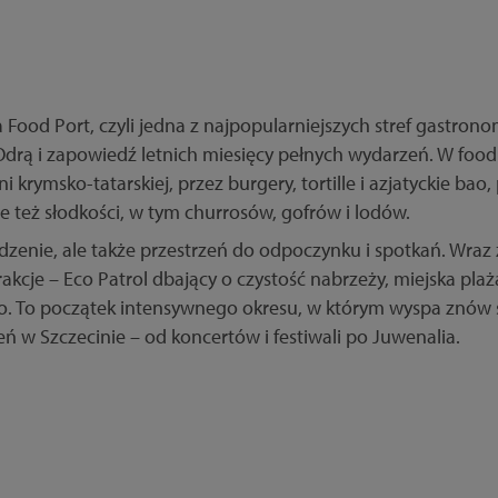
Food Port, czyli jedna z najpopularniejszych stref gastrono
Odrą i zapowiedź letnich miesięcy pełnych wydarzeń. W food 
 krymsko-tatarskiej, przez burgery, tortille i azjatyckie bao,
nie też słodkości, w tym churrosów, gofrów i lodów.
jedzenie, ale także przestrzeń do odpoczynku i spotkań. Wra
akcje – Eco Patrol dbający o czystość nabrzeży, miejska plaż
o. To początek intensywnego okresu, w którym wyspa znów s
ń w Szczecinie – od koncertów i festiwali po Juwenalia.