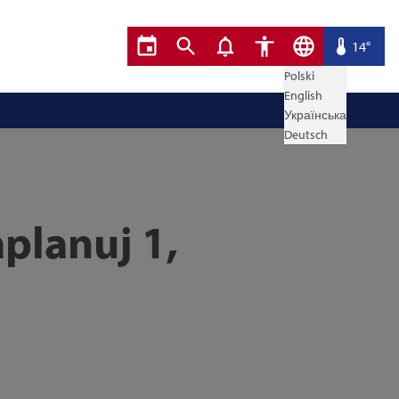
14°
Polski
English
Українська
Deutsch
planuj 1,