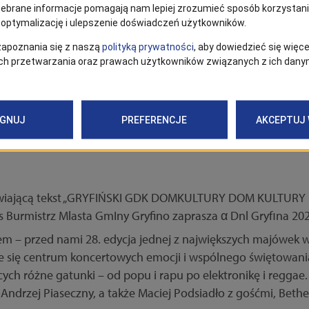
m motywem. W piątek zaplanowano rodzinne animacje i wiec
tryczne auto na weekend. Sobota to wydarzenia w klimacie re
kim stylu. Przez cały weekend dostępne będą dodatkowe kon
ia czasu.
m – przed nami 28. edycja jednej z największych majówek w
ie się centrum koncertowych emocji i wspólnego świętowania
ych różne gatunki – od popu i rapu po elektronikę i reggae. 
, Andrzej Piaseczny, a także Maciej Podsiadło z gośćmi, Bethel