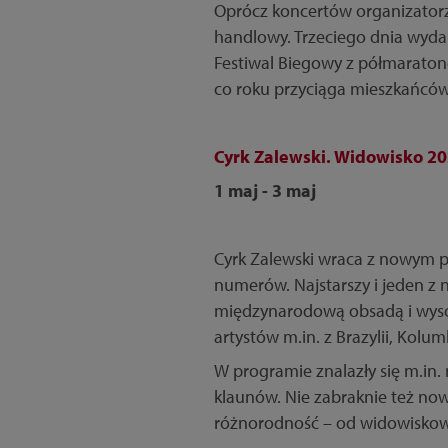
Oprócz koncertów organizatorz
handlowy. Trzeciego dnia wydar
Festiwal Biegowy z półmaratone
co roku przyciąga mieszkańców
Cyrk Zalewski. Widowisko 2
1 maj - 3 maj
Cyrk Zalewski wraca z nowym 
numerów. Najstarszy i jeden z
międzynarodową obsadą i wyso
artystów m.in. z Brazylii, Kolumb
W programie znalazły się m.in. 
klaunów. Nie zabraknie też nowy
różnorodność – od widowiskowyc