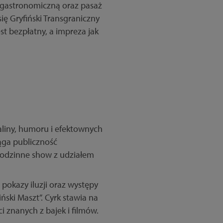
ę gastronomiczną oraz pasaż
ię Gryfiński Transgraniczny
t bezpłatny, a impreza jak
liny, humoru i efektownych
ąga publiczność
odzinne show z udziałem
 pokazy iluzji oraz występy
ński Maszt”. Cyrk stawia na
 znanych z bajek i filmów.