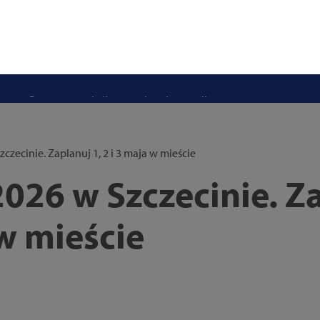
stwo swoje i bliskich! Weź udział w szkoleniach z obrony cywilnej
eka na uczniów. Rusza nabór do szczecińskich burs i internatów
e 50 lat i otwiera się dla mieszkańców
 2026. Program atrakcji na weekend 25–26 lipca
. Trwa nabór wniosków na wynajem 12 lokali w centrum miasta
uż działa. Rowery miejskie dostępne przy Pętli Ludowej
zecinie. Zaplanuj 1, 2 i 3 maja w mieście
26 w Szczecinie. Za
 w mieście