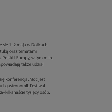
 się 1–2 maja w Dolicach.
sztuką oraz tematami
 Polski i Europy, w tym m.in.
apowiadają także udział
ę konferencja „Moc jest
su i gastronomii. Festiwal
a–kilkanaście tysięcy osób.