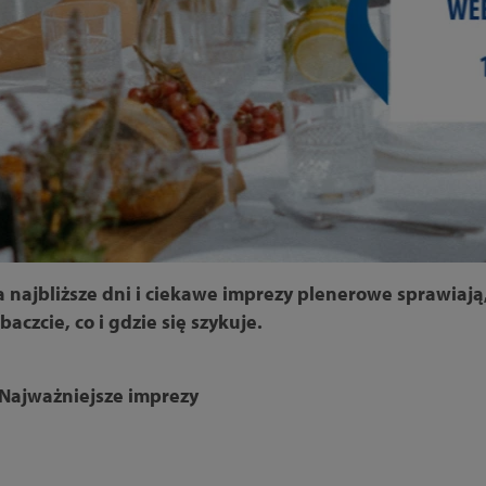
najbliższe dni i ciekawe imprezy plenerowe sprawiają
zcie, co i gdzie się szykuje.
 Najważniejsze imprezy