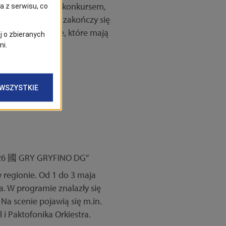
zorną imprezę z konkursem,
tro, a niedziela zakończy się
kursy i atrakcje, które mają
 regionie. Od 1 do 3 maja
. W programie znalazły się
Na scenie pojawią się m.in.
 i Paktofonika Orkiestra.