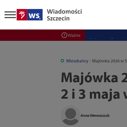
Zadbaj o bezpieczeń
Ponad 400 miejsc cz
ZPW Miedwie świętuj
Bulwarove Szczecin
Ważne
Program „Nowy Dom”
Nowa stacja BikeS j
Mieszkańcy
Majówka 2026 w Szc
Majówka 20
2 i 3 maja
Anna Wereszczuk