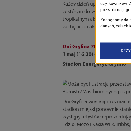
Każdy dzień upłynie pod inny
w którym do wygrania jest elek
tropikalnym akcentem w hawajs
zachęcić do aktywnego spędzan
Dni Gryfina 2026
1 maj (16:30) - 3 maja (15:00)
Stadion Energetyk Gryfino
Dni Gryfina wracają z rozmache
stadion miejski ponownie stan
występy artystów reprezentując
Edzio, Mezo i Kasia Wilk, Tribbs