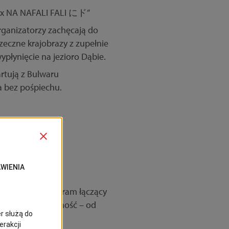
rganizatorzy zachęcają do
zeczne krajobrazy z zupełnie
ypłynięcie na jezioro Dąbie.
artują z Bulwaru
a bez pośpiechu.
gości czeka program łączący
ają na różnorodność – od
ie.