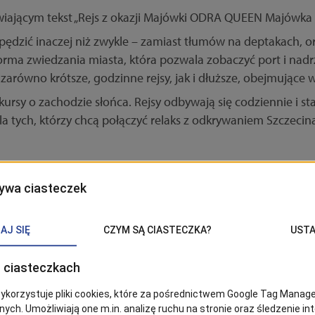
ędzić inaczej niż zwykle – zamiast tłumów na deptakach, o
orma zwiedzania miasta, która pozwala zobaczyć port i nadr
 zarówno krótsze, godzinne rejsy, jak i dłuższe, obejmujące w
ursy o zachodzie słońca. Rejsy odbywają się codziennie i st
la tych, którzy chcą połączyć relaks z odkrywaniem Szczecin
kę pełną atrakcji dla całych rodzin. W dniach 1–3 maja na 
 oraz wieczorne wydarzenia muzyczne. Organizatorzy stawi
o imprezy z DJ-em, dzięki czemu każdy znajdzie coś dla sieb