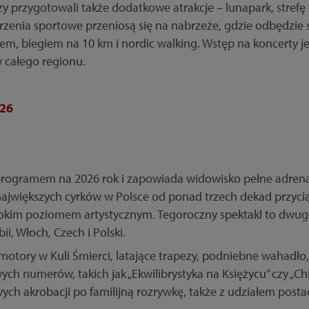
y przygotowali także dodatkowe atrakcje – lunapark, stref
zenia sportowe przeniosą się na nabrzeże, gdzie odbędzie s
m, biegiem na 10 km i nordic walking. Wstęp na koncerty jes
 całego regionu.
026
programem na 2026 rok i zapowiada widowisko pełne adrena
 największych cyrków w Polsce od ponad trzech dekad przyci
kim poziomem artystycznym. Tegoroczny spektakl to dwug
ii, Włoch, Czech i Polski.
motory w Kuli Śmierci, latające trapezy, podniebne wahadło,
ch numerów, takich jak „Ekwilibrystyka na Księżycu” czy „Chi
h akrobacji po familijną rozrywkę, także z udziałem postaci