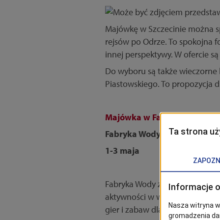
Majówkę w Szczecinie można sp
rejsów po Odrze. To spokojna f
innej perspektywy. W ofercie są
Do wyboru są także wieczorne k
Piastowskiego. To propozycja d
Majówka w Fabryce Wody
Fabryka Wody
1-3 maja
Fabryka Wody zaprasza na majów
aktywności w wodzie, animacje
gier i zabaw dla najmłodszych p