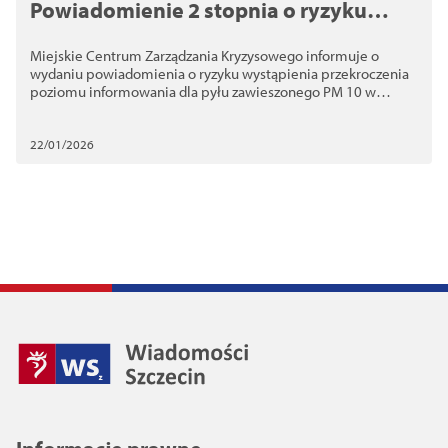
Powiadomienie 2 stopnia o ryzyku
przekroczenia poziomu pyłu
Miejskie Centrum Zarządzania Kryzysowego informuje o
zawieszonego PM10
wydaniu powiadomienia o ryzyku wystąpienia przekroczenia
poziomu informowania dla pyłu zawieszonego PM 10 w
powietrzu na obszarze Szczecina.
22/01/2026