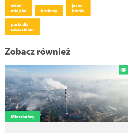
straż
jasne
miejska
krokusy
błonia
parki dla
szczecinian
Zobacz również
Mieszkańcy