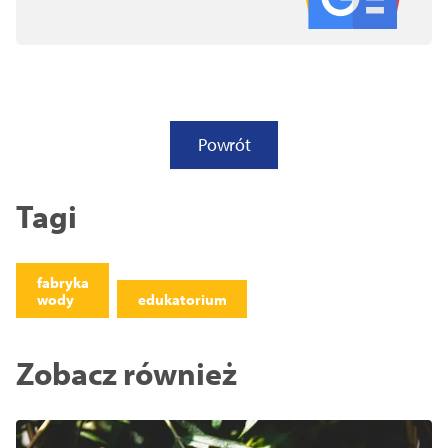
Powrót
Tagi
fabryka
wody
edukatorium
Zobacz również