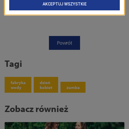
Powrót
Tagi
fabryka
dzień
wody
kobiet
zumba
Zobacz również