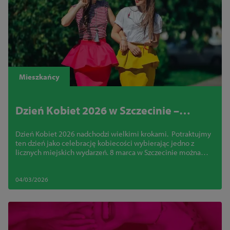
Mieszkańcy
Dzień Kobiet 2026 w Szczecinie –
najciekawsze wydarzenia i atrakcje 8
Dzień Kobiet 2026 nadchodzi wielkimi krokami. Potraktujmy
marca
ten dzień jako celebrację kobiecości wybierając jedno z
licznych miejskich wydarzeń. 8 marca w Szczecinie można
spędzić naprawdę ciekawie: z przyjaciółkami, rodziną lub na
randce. Zainspiruj się!
04/03/2026