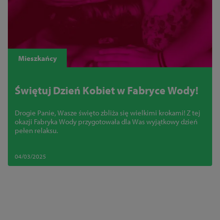
Mieszkańcy
Świętuj Dzień Kobiet w Fabryce Wody!
Drogie Panie, Wasze święto zbliża się wielkimi krokami! Z tej
okazji Fabryka Wody przygotowała dla Was wyjątkowy dzień
pełen relaksu.
04/03/2025