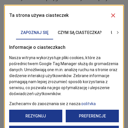
seanse:
17:00 – peeling w saunie parowej.
20:00 – seans w saunie suchej.
Rezerwacji na zabiegi można dokonać dzwoniąc pod
numer +48 91 506 52 90.
BĄDŹ NA BIEŻĄCO!
Kliknij w przycisk „Obserwuj”, aby być bieżąco z
wiadomościami ze Szczecina. Najbardziej interesujące wpisy
znajdziesz w Google News!
Obserwuj