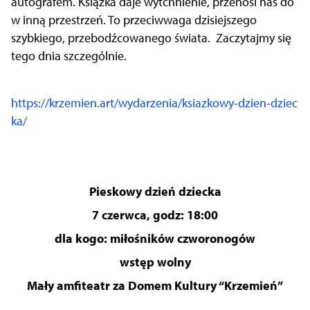
autografem. Książka daje wytchnienie, przenosi nas do
w inną przestrzeń. To przeciwwaga dzisiejszego
szybkiego, przebodźcowanego świata. Zaczytajmy się
tego dnia szczególnie.
https://krzemien.art/wydarzenia/ksiazkowy-dzien-dziec
ka/
Pieskowy dzień dziecka
7 czerwca, godz: 18:00
dla kogo: miłośników czworonogów
wstęp wolny
Mały amfiteatr za Domem Kultury “Krzemień”