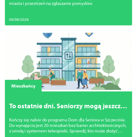
pomysły
miasta i przestrzeń na zgłaszanie pomysłów
06/08/2026
Mieszkańcy
To ostatnie dni. Seniorzy mogą jeszcze
zdobyć mieszkanie bez barier w
Kończy się nabór do programu Dom dla Seniora w Szczecinie.
centrum Szczecina
Do wynajęcia jest 20 mieszkań bez barier architektonicznych,
z windą i systemem teleopieki. Sprawdź, kto może złożyć
wniosek