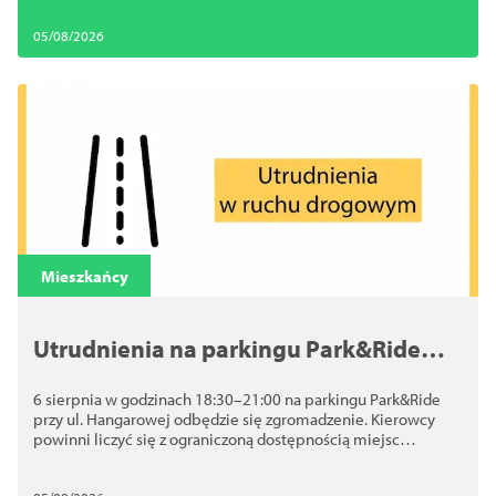
05/08/2026
Mieszkańcy
Utrudnienia na parkingu Park&Ride
przy ul. Hangarowej. 6 sierpnia
6 sierpnia w godzinach 18:30–21:00 na parkingu Park&Ride
odbędzie się zgromadzenie
przy ul. Hangarowej odbędzie się zgromadzenie. Kierowcy
powinni liczyć się z ograniczoną dostępnością miejsc
postojowych