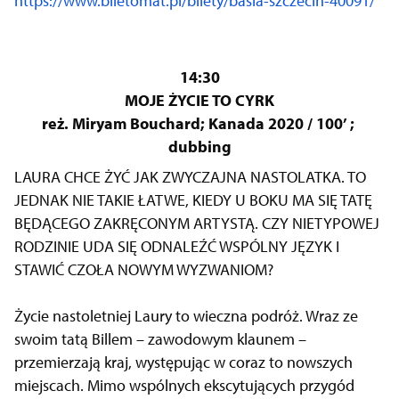
https://www.biletomat.pl/bilety/basia-szczecin-40091/
14:30
MOJE ŻYCIE TO CYRK
reż. Miryam Bouchard; Kanada 2020 / 100’ ;
dubbing
LAURA CHCE ŻYĆ JAK ZWYCZAJNA NASTOLATKA. TO
JEDNAK NIE TAKIE ŁATWE, KIEDY U BOKU MA SIĘ TATĘ
BĘDĄCEGO ZAKRĘCONYM ARTYSTĄ. CZY NIETYPOWEJ
RODZINIE UDA SIĘ ODNALEŹĆ WSPÓLNY JĘZYK I
STAWIĆ CZOŁA NOWYM WYZWANIOM?
Życie nastoletniej Laury to wieczna podróż. Wraz ze
swoim tatą Billem – zawodowym klaunem –
przemierzają kraj, występując w coraz to nowszych
miejscach. Mimo wspólnych ekscytujących przygód