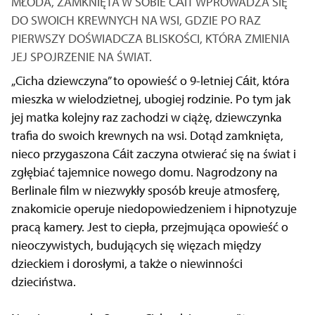
MŁODA, ZAMKNIĘTA W SOBIE CÁIT WPROWADZA SIĘ
DO SWOICH KREWNYCH NA WSI, GDZIE PO RAZ
PIERWSZY DOŚWIADCZA BLISKOŚCI, KTÓRA ZMIENIA
JEJ SPOJRZENIE NA ŚWIAT.
„Cicha dziewczyna” to opowieść o 9-letniej Cáit, która
mieszka w wielodzietnej, ubogiej rodzinie. Po tym jak
jej matka kolejny raz zachodzi w ciążę, dziewczynka
trafia do swoich krewnych na wsi. Dotąd zamknięta,
nieco przygaszona Cáit zaczyna otwierać się na świat i
zgłębiać tajemnice nowego domu. Nagrodzony na
Berlinale film w niezwykły sposób kreuje atmosferę,
znakomicie operuje niedopowiedzeniem i hipnotyzuje
pracą kamery. Jest to ciepła, przejmująca opowieść o
nieoczywistych, budujących się więzach między
dzieckiem i dorosłymi, a także o niewinności
dzieciństwa.