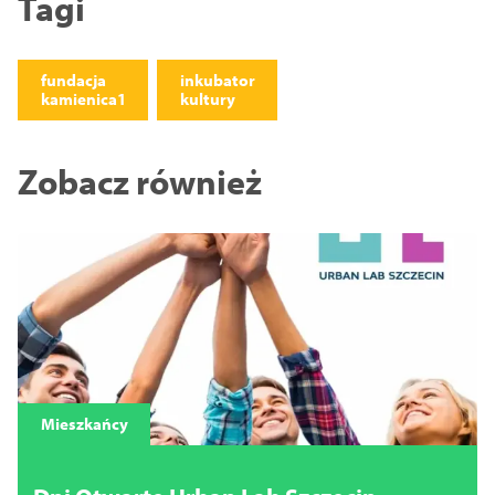
Tagi
fundacja
inkubator
kamienica1
kultury
Zobacz również
Mieszkańcy