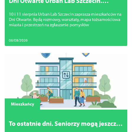
Dni Otwarte Urban Lab Szczecin.
Mieszkańcy porozmawiają o
10 i 11 sierpnia Urban Lab Szczecin zaprasza mieszkańców na
przyszłości miasta i zgłoszą swoje
Dni Otwarte. Będą rozmowy, warsztaty, mapa tożsamościowa
pomysły
miasta i przestrzeń na zgłaszanie pomysłów
06/08/2026
Mieszkańcy
To ostatnie dni. Seniorzy mogą jeszcze
zdobyć mieszkanie bez barier w