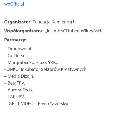
woOfficial
Organizator:
Fundacja Kamienica1
Współorganizator:
„InUmbra” Hubert Wilczyński.
Partnerzy:
– Dronowo.pl
– Go4idea
– Murgrabia Sp. z o.o. SP.K.,
– „INKU” Inkubator Sektorów Kreatywnych,
– Media Dizajn,
– BetaFPV,
– Aurora-Tech,
– LAL.FPV,
– GRILL VIDEO – Pavlo Yavorskyi.