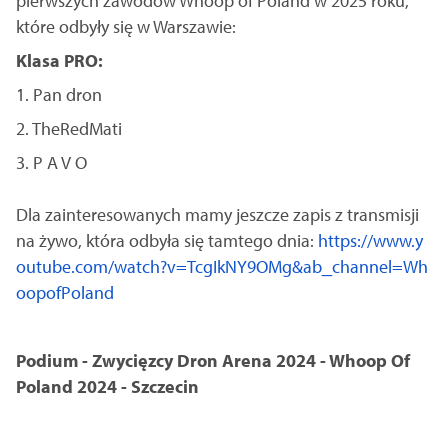
pierwszych zawodów Whoop of Poland w 2025 roku,
które odbyły się w Warszawie:
Klasa PRO:
1. Pan dron
2. TheRedMati
3. P A V O
Dla zainteresowanych mamy jeszcze zapis z transmisji
na żywo, która odbyła się tamtego dnia:
https://www.y
outube.com/watch?v=TcgIkNY9OMg&ab_channel=Wh
oopofPoland
Podium - Zwycięzcy Dron Arena 2024 - Whoop Of
Poland 2024 - Szczecin