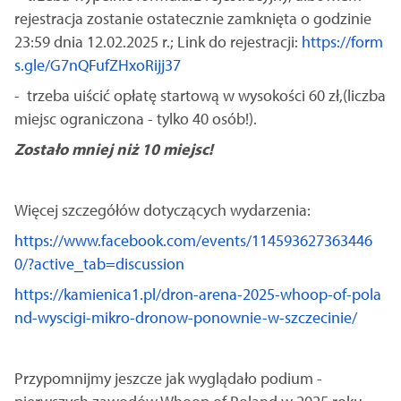
rejestracja zostanie ostatecznie zamknięta o godzinie
23:59 dnia 12.02.2025 r.; Link do rejestracji:
https://form
s.gle/G7nQFufZHxoRijj37
- trzeba uiścić opłatę startową w wysokości 60 zł,(liczba
miejsc ograniczona - tylko 40 osób!).
Zostało mniej niż 10 miejsc!
Więcej szczegółów dotyczących wydarzenia:
https://www.facebook.com/events/114593627363446
0/?active_tab=discussion
https://kamienica1.pl/dron-arena-2025-whoop-of-pola
nd-wyscigi-mikro-dronow-ponownie-w-szczecinie/
Przypomnijmy jeszcze jak wyglądało podium -