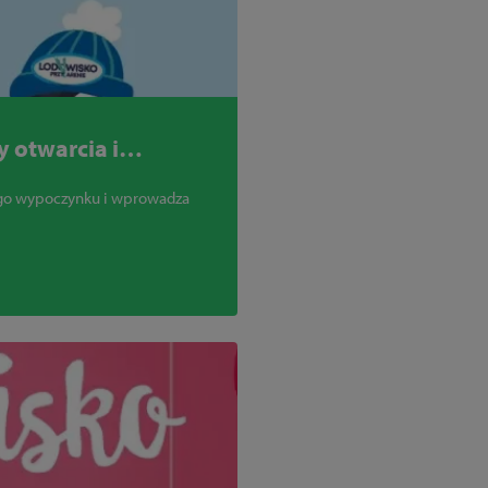
 otwarcia i
ego wypoczynku i wprowadza