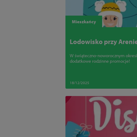
Mieszkańcy
Lodowisko przy Areni
promocje
W świąteczno-noworocznym okresi
dodatkowe rodzinne promocje!
18/12/2025