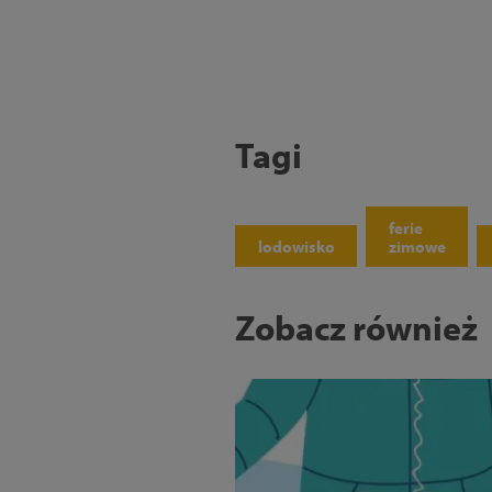
Tagi
ferie
lodowisko
zimowe
Zobacz również