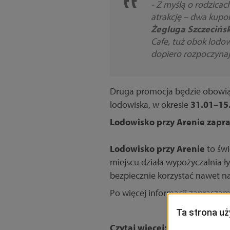
- Z myślą o rodzicac
atrakcję – dwa kupo
Żegluga Szczecińs
Cafe, tuż obok lodow
dopiero rozpoczyna
Druga promocja będzie obowią
lodowiska, w okresie
31.01–15
Lodowisko przy Arenie zapra
Lodowisko przy Arenie
to świ
miejscu działa wypożyczalnia ł
bezpiecznie korzystać nawet na
Po więcej informacji zapraszam
Czytaj więcej: