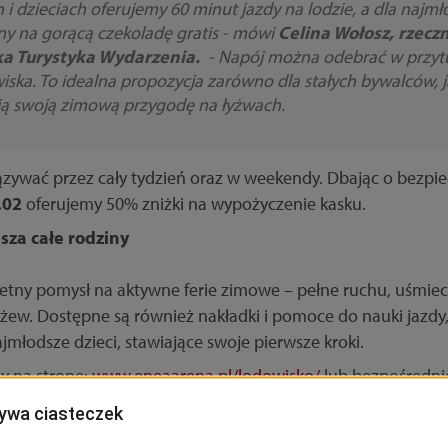
h i dzieciach oferujemy 60 minut jazdy na lodzie, a dla naj
ny na gorącą czekoladę gratis - mówi
Celina Wołosz, rzecz
ka Turystyka Wydarzenia.
- Napój można odebrać w przytu
iska. To idealna propozycja zarówno dla stałych bywalców, jak
ją swoją zimową przygodę na łyżwach.
zywać przez cały tydzień oraz w weekendy. Dbając o bezp
.02
oferujemy 50% zniżki na wypożyczenie kasku.
sza całe rodziny
etny pomysł na aktywne ferie zimowe – pełne ruchu, uśmiec
yżew. Dostępne są również nakładki i pomoce do nauki jazdy
jmłodsze dzieci, stawiające swoje pierwsze kroki.
y na stronę:
www.eneaarena.pl/lodowisko/
lub bezpośrednio