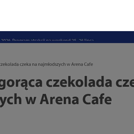
stwo swoje i bliskich! Weź udział w szkoleniach z obrony cywilnej
eka na uczniów. Rusza nabór do szczecińskich burs i internatów
e 50 lat i otwiera się dla mieszkańców
 2026. Program atrakcji na weekend 25–26 lipca
. Trwa nabór wniosków na wynajem 12 lokali w centrum miasta
uż działa. Rowery miejskie dostępne przy Pętli Ludowej
zekolada czeka na najmłodszych w Arena Cafe
orąca czekolada cz
ych w Arena Cafe