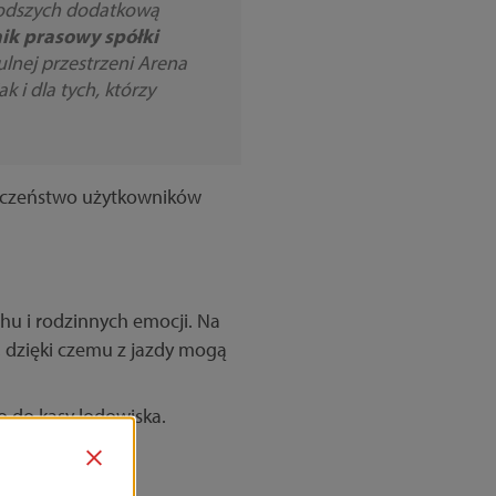
młodszych dodatkową
nik prasowy spółki
lnej przestrzeni Arena
 i dla tych, którzy
ieczeństwo użytkowników
hu i rodzinnych emocji. Na
, dzięki czemu z jazdy mogą
 do kasy lodowiska.