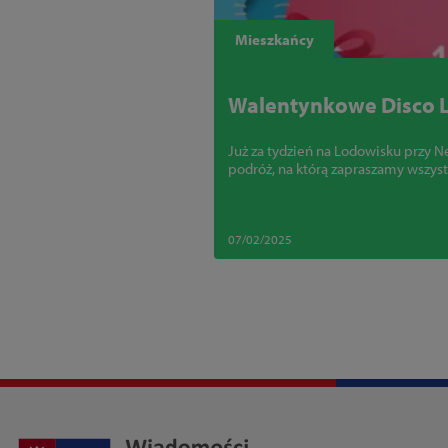
Mieszkańcy
Walentynkowe Disco L
Już za tydzień na Lodowisku przy 
podróż, na którą zapraszamy wszyst
07/02/2025