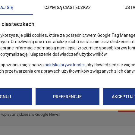
Szczecinie dla rodzin
abryce Wody
a ferie zachodniopomorskie
 na ferie w Szczecinie
 Ferie Szczecin
Obse
 być bieżąco z wiadomościami ze
ce wpisy znajdziesz w Google News!