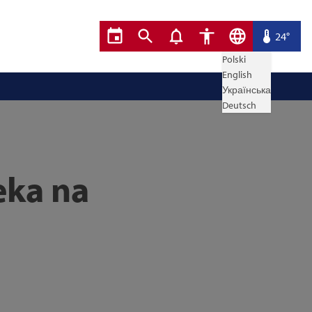
24°
Polski
English
Українська
Deutsch
eka na