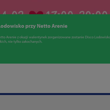
odowisko przy Netto Arenie
Netto Arenie z okazji walentynek zorganizowane zostanie Disco Lodowi
kich, nie tylko zakochanych.