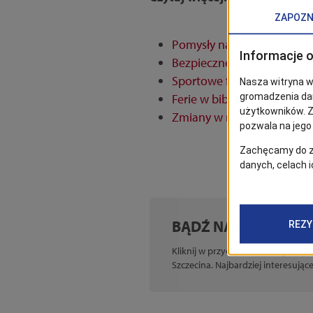
Pomysły na ferie zimowe w 
Bezpieczne ferie 2026 w F
Sportowe ferie. Pomysły n
Ferie w bibliotece. Pomysły
Zmiany w rozkładach jazdy.
BĄDŹ NA BIEŻĄCO!
Kliknij w przycisk „Obserwuj”, aby
Szczecina. Najbardziej interesują