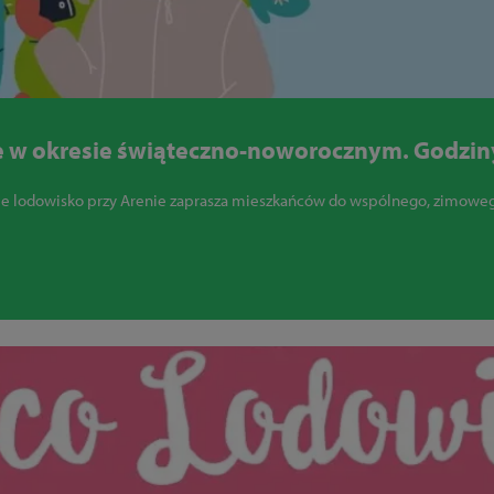
e w okresie świąteczno-noworocznym. Godziny
e lodowisko przy Arenie zaprasza mieszkańców do wspólnego, zimow