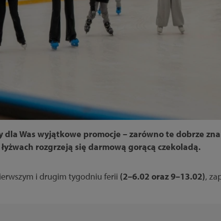
my dla Was wyjątkowe promocje – zarówno te dobrze znan
a łyżwach rozgrzeją się darmową gorącą czekoladą.
ierwszym i drugim tygodniu ferii
(2–6.02 oraz 9–13.02)
, za