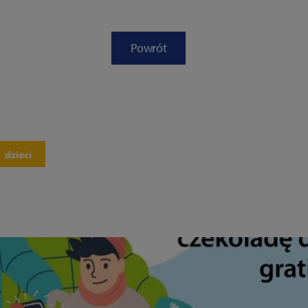
Powrót
dzieci