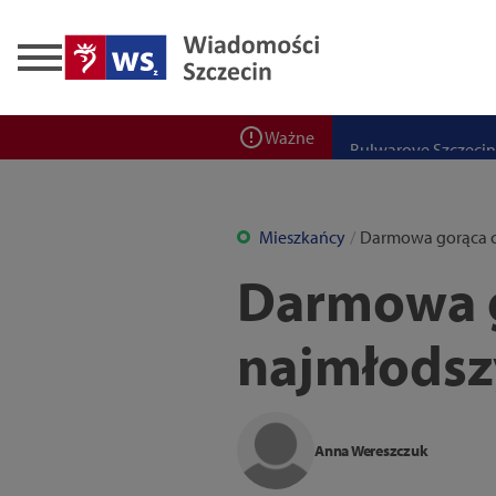
Zadbaj o bezpieczeń
Ponad 400 miejsc cz
ZPW Miedwie świętuj
Bulwarove Szczecin
Ważne
Program „Nowy Dom”
Nowa stacja BikeS j
Mieszkańcy
Darmowa gorąca c
Darmowa g
najmłodsz
Anna Wereszczuk