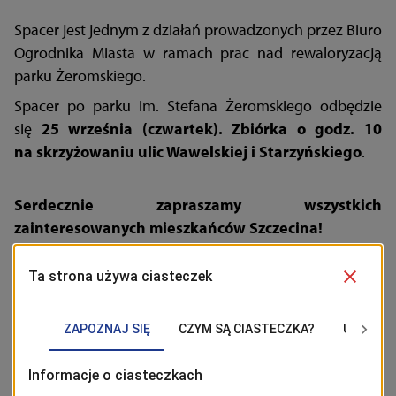
Spacer jest jednym z działań prowadzonych przez Biuro
Ogrodnika Miasta w ramach prac nad rewaloryzacją
parku Żeromskiego.
Spacer po parku im. Stefana Żeromskiego odbędzie
się
25 września (czwartek). Zbiórka o godz. 10
na skrzyżowaniu ulic Wawelskiej i Starzyńskiego
.
Serdecznie zapraszamy wszystkich
zainteresowanych mieszkańców Szczecina!
BĄDŹ NA BIEŻĄCO!
Kliknij w przycisk „Obserwuj”, aby być bieżąco z
wiadomościami ze Szczecina. Najbardziej interesujące wpisy