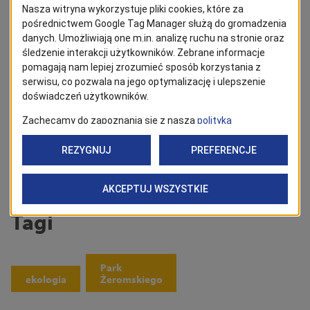
znajdziesz w Google News!
Obserwuj
Powrót
Tagi
Park
ekologia
Żeromskiego