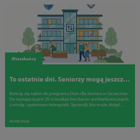
Mieszkańcy
To ostatnie dni. Seniorzy mogą jeszcze
zdobyć mieszkanie bez barier w
Kończy się nabór do programu Dom dla Seniora w Szczecinie.
centrum Szczecina
Do wynajęcia jest 20 mieszkań bez barier architektonicznych,
z windą i systemem teleopieki. Sprawdź, kto może złożyć
wniosek
05/08/2026