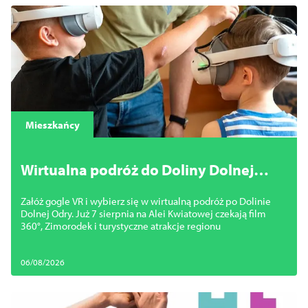
Mieszkańcy
Wirtualna podróż do Doliny Dolnej
Odry. Załóż gogle VR i odkryj
Załóż gogle VR i wybierz się w wirtualną podróż po Dolinie
Międzyodrze
Dolnej Odry. Już 7 sierpnia na Alei Kwiatowej czekają film
360°, Zimorodek i turystyczne atrakcje regionu
06/08/2026