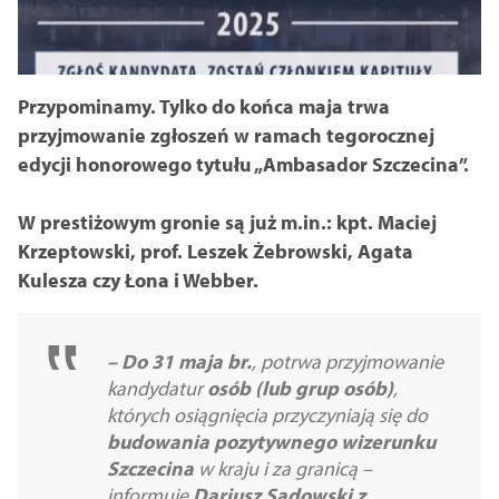
Przypominamy. Tylko do końca maja trwa
przyjmowanie zgłoszeń w ramach tegorocznej
edycji honorowego tytułu „Ambasador Szczecina”.
W prestiżowym gronie są już m.in.: kpt. Maciej
Krzeptowski, prof. Leszek Żebrowski, Agata
Kulesza czy Łona i Webber.
– Do 31 maja br.
, potrwa przyjmowanie
kandydatur
osób (lub grup osób)
,
których osiągnięcia przyczyniają się do
budowania pozytywnego wizerunku
Szczecina
w kraju i za granicą –
informuje
Dariusz Sadowski z