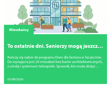
Mieszkańcy
To ostatnie dni. Seniorzy mogą jeszcze
zdobyć mieszkanie bez barier w
Kończy się nabór do programu Dom dla Seniora w Szczecinie.
centrum Szczecina
Do wynajęcia jest 20 mieszkań bez barier architektonicznych,
z windą i systemem teleopieki. Sprawdź, kto może złożyć
wniosek
05/08/2026