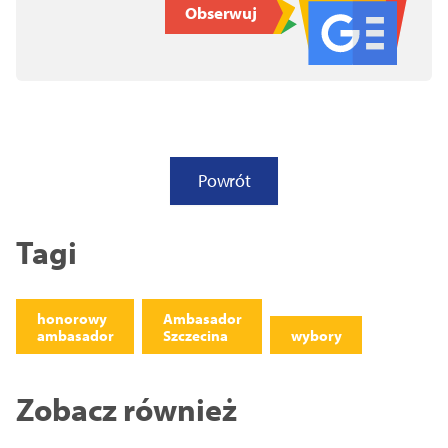
Obserwuj
Powrót
Tagi
honorowy
Ambasador
ambasador
Szczecina
wybory
Zobacz również