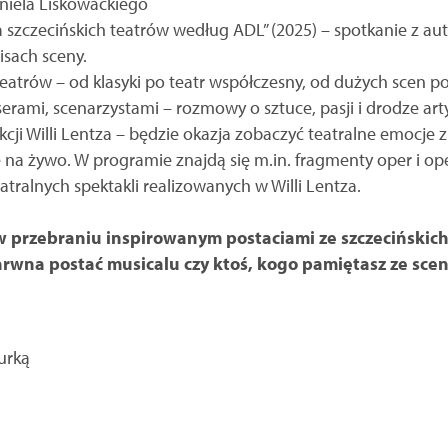
aniela Liskowackiego
a szczecińskich teatrów według ADL” (2025) – spotkanie z au
isach sceny.
teatrów – od klasyki po teatr współczesny, od dużych scen 
erami, scenarzystami – rozmowy o sztuce, pasji i drodze arty
ji Willi Lentza – będzie okazja zobaczyć teatralne emocje z 
e na żywo. W programie znajdą się m.in. fragmenty oper i o
atralnych spektakli realizowanych w Willi Lentza.
ź w przebraniu inspirowanym postaciami ze szczecińskich
arwna postać musicalu czy ktoś, kogo pamiętasz ze scen
urką