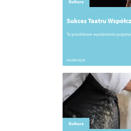
Kultura
Sukces Teatru Współcz
Międzynarodowym Fes
To prestiżowe wyróżnienie przyz
06/08/2026
Kultura