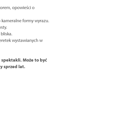
torem, opowieści o
po kameralne formy wyrazu.
sty.
bliska.
peretek wystawianych w
 spektakli. Może to być
y sprzed lat.