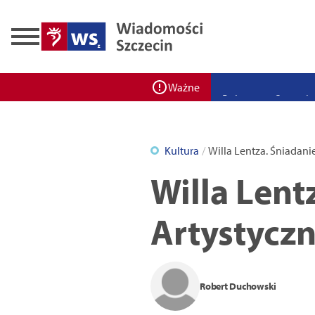
Zadbaj o bezpieczeń
Ponad 400 miejsc cz
ZPW Miedwie świętuj
Bulwarove Szczecin
Ważne
Program „Nowy Dom”
Nowa stacja BikeS j
Kultura
Willa Lentza. Śniadani
Willa Lent
Artystyczn
Robert Duchowski