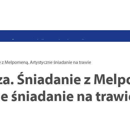
stwo swoje i bliskich! Weź udział w szkoleniach z obrony cywilnej
eka na uczniów. Rusza nabór do szczecińskich burs i internatów
e 50 lat i otwiera się dla mieszkańców
 2026. Program atrakcji na weekend 25–26 lipca
. Trwa nabór wniosków na wynajem 12 lokali w centrum miasta
uż działa. Rowery miejskie dostępne przy Pętli Ludowej
e z Melpomeną. Artystyczne śniadanie na trawie
za. Śniadanie z Mel
e śniadanie na trawi