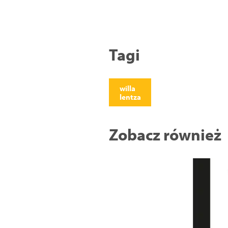
Tagi
willa
lentza
Zobacz również