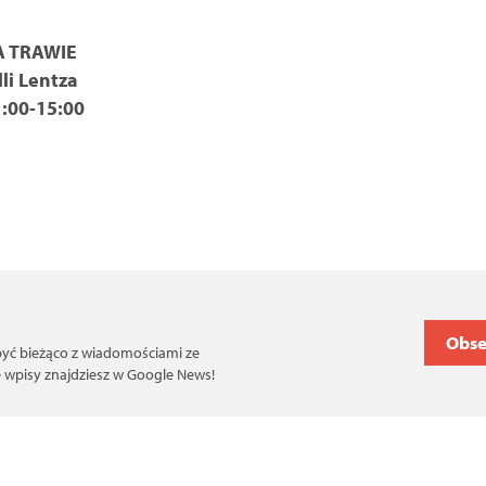
A TRAWIE
i Lentza
1:00-15:00
Obse
 być bieżąco z wiadomościami ze
ce wpisy znajdziesz w Google News!