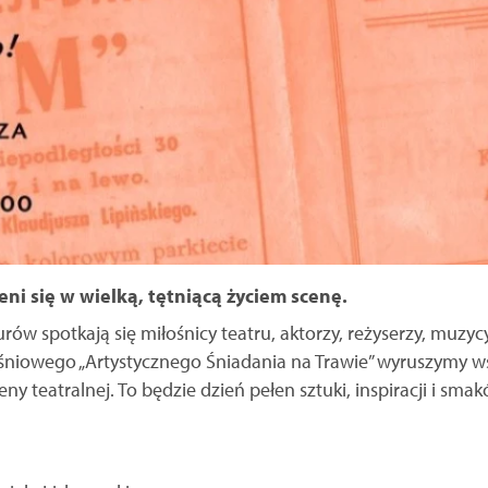
ni się w wielką, tętniącą życiem scenę.
ów spotkają się miłośnicy teatru, aktorzy, reżyserzy, muzycy
niowego „Artystycznego Śniadania na Trawie” wyruszymy wsp
ny teatralnej. To będzie dzień pełen sztuki, inspiracji i sma