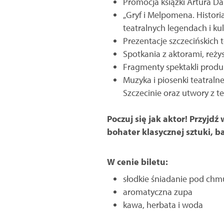
Promocja książki Artura D
„Gryf i Melpomena. Histori
teatralnych legendach i kul
Prezentacje szczecińskich 
Spotkania z aktorami, reżys
Fragmenty spektakli produkc
Muzyka i piosenki teatraln
Szczecinie oraz utwory z te
Poczuj się jak aktor! Przyjd
bohater klasycznej sztuki, b
W cenie biletu:
słodkie śniadanie pod chm
aromatyczna zupa
kawa, herbata i woda