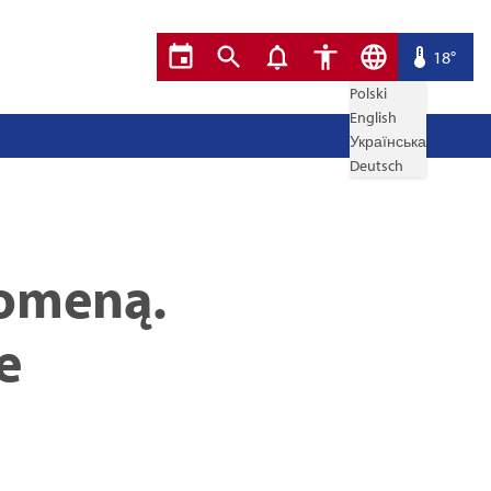
18°
Polski
English
Українська
Deutsch
pomeną.
e