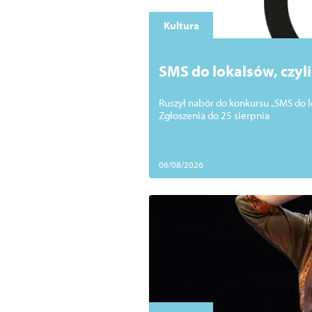
Kultura
SMS do lokalsów, czyl
Ruszył nabór do konkursu „SMS do l
Zgłoszenia do 25 sierpnia
06/08/2026