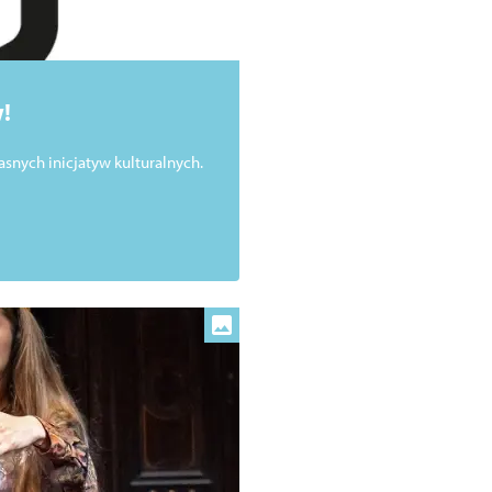
!
asnych inicjatyw kulturalnych.