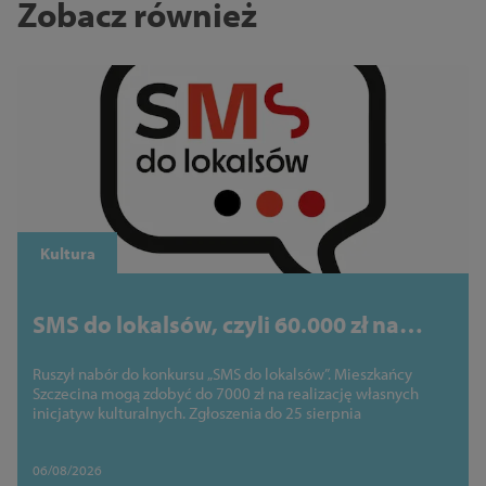
Zobacz również
Kultura
SMS do lokalsów, czyli 60.000 zł na
kulturalne pomysły mieszkańców!
Ruszył nabór do konkursu „SMS do lokalsów”. Mieszkańcy
Szczecina mogą zdobyć do 7000 zł na realizację własnych
inicjatyw kulturalnych. Zgłoszenia do 25 sierpnia
06/08/2026