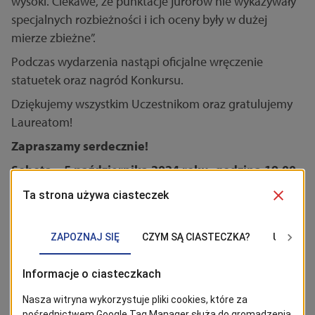
wysoki. Ciekawe, że punktacje jurorów nie wykazywały
specjalnych rozbieżności i ich oceny były w dużej
mierze zbieżne”.
Podczas wydarzenia nastąpi oficjalne wręczenie
statuetek oraz nagród Konkursu.
Dziękujemy wszystkim Uczestnikom oraz gratulujemy
Laureatom!
Zapraszamy serdecznie!
Sobota – 5 października 2024 roku, godzina 19.00
BĄDŹ NA BIEŻĄCO!
Kliknij w przycisk „Obserwuj”, aby być bieżąco z
wiadomościami ze Szczecina. Najbardziej interesujące wpisy
znajdziesz w Google News!