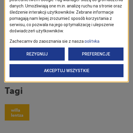
Obserwuj
Powrót
Tagi
willa
lentza