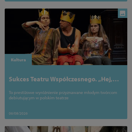
Kultura
Sukces Teatru Współczesnego. „Hej,
Hamlet” zdobył Nowego Yoricka na 30.
To prestiżowe wyróżnienie przyznawane młodym twórcom
Międzynarodowym Festiwalu
debiutującym w polskim teatrze
Szekspirowskim
06/08/2026