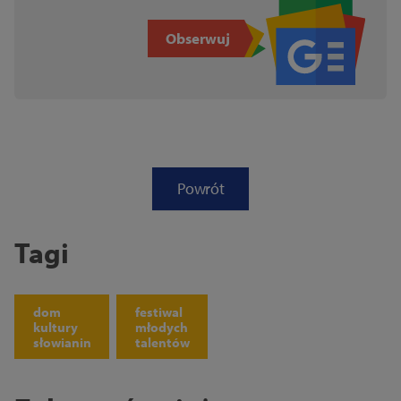
Obserwuj
Powrót
Tagi
dom
festiwal
kultury
młodych
słowianin
talentów