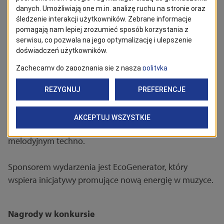
soulem, rapem i rockiem.
Seventh Europe
Producent muzyki elektronicznej, hip-hopu, ambientu i
popu.
Krzyk Mody
Indie pop duet z lubelskiego akademika, z dźwiękami
pełnymi młodzieńczej pasji.
EKHTO
Alternatywny duet inspirowany synthpopem i
melodyjnym techno.
Sponsorem wydarzenia jest EcoGenerator, który
wspiera inicjatywy promujące nową energię w muzyce.
Nagrody w konkursie