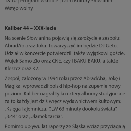
18.10 | Program wkrótce | Dom Kultury Słowianin
Wstęp wolny.
Kaliber 44 – XXX-lecie
Na scenie Słowianina pojawią się założyciele zespołu:
AbradAb oraz Joka. Towarzyszyć im będzie DJ Geto.
Udział w koncercie potwierdzili także wyjątkowi goście:
Wujek Samo Zło oraz CNE, czyli BAKU BAKU, a także
Kleszcz oraz K2.
Zespół, założony w 1994 roku przez AbradAba, Jokę i
Magika, wprowadził polski hip-hop na zupełnie nowy
poziom. Kaliber nagrał tylko cztery albumy studyjne ale
za to każdy jest dziś wręcz wydawnictwem kultowym:
„Księga Tajemnicza...", „W 63 minuty dookoła świata",
„3:44" oraz „Ułamek tarcia".
Pomimo upływu lat raperzy ze Śląska wciąż przyciągają