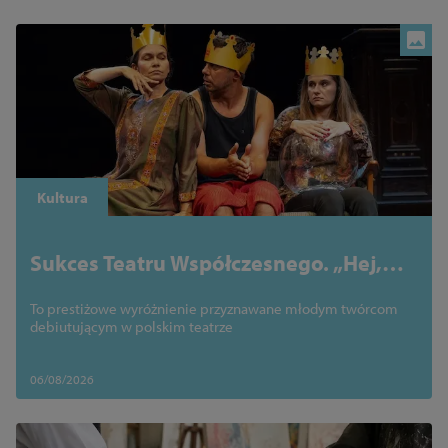
Kultura
Sukces Teatru Współczesnego. „Hej,
Hamlet” zdobył Nowego Yoricka na 30.
To prestiżowe wyróżnienie przyznawane młodym twórcom
Międzynarodowym Festiwalu
debiutującym w polskim teatrze
Szekspirowskim
06/08/2026