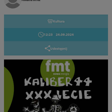
Tryb wysokiego kontrastu
Kultura
14
16
18
12:23
24.09.2024
Zamknij
Udostępnij