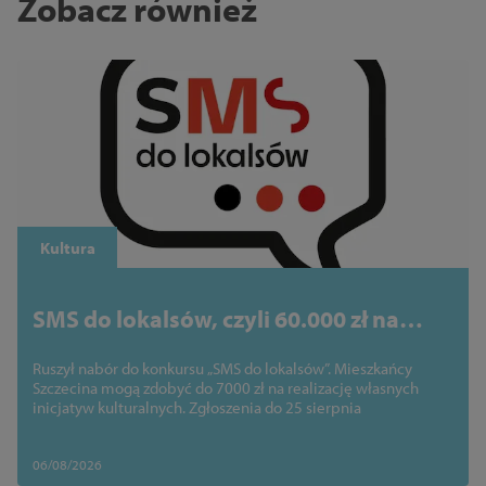
Zobacz również
Kultura
SMS do lokalsów, czyli 60.000 zł na
kulturalne pomysły mieszkańców!
Ruszył nabór do konkursu „SMS do lokalsów”. Mieszkańcy
Szczecina mogą zdobyć do 7000 zł na realizację własnych
inicjatyw kulturalnych. Zgłoszenia do 25 sierpnia
06/08/2026