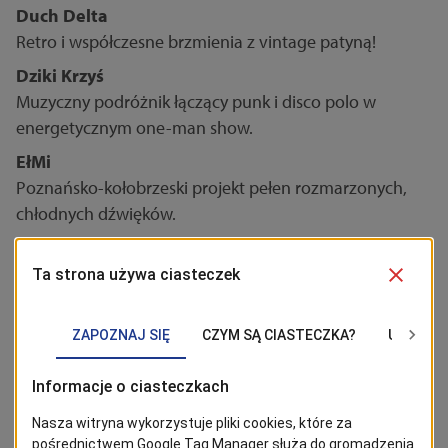
Duch Delta
Retro i współczesne brzmienia z vintage patyną!
Dziki Krzyś
Muzyczny podróżnik łączący punk i disco polo w
energetycznym one-man show.
EłMi
Poznańsko-kołobrzeski projekt pełen rozmarzonych,
chłodnych dźwięków.
Hai
Power-trio z Lublina, obecnie w Warszawie, łączące
groove i syntezatory.
imasleep
Cinematic/alternative pop z charyzmą, rozpoznawalny
na wrocławskiej scenie muzycznej.
Majtis
Wokalista i kompozytor eksperymentujący z popem,