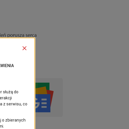
leń porusza serca
rwuj