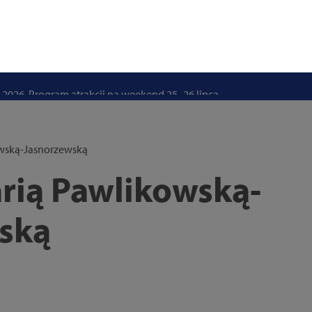
stwo swoje i bliskich! Weź udział w szkoleniach z obrony cywilnej
eka na uczniów. Rusza nabór do szczecińskich burs i internatów
e 50 lat i otwiera się dla mieszkańców
 2026. Program atrakcji na weekend 25–26 lipca
. Trwa nabór wniosków na wynajem 12 lokali w centrum miasta
uż działa. Rowery miejskie dostępne przy Pętli Ludowej
owską-Jasnorzewską
arią Pawlikowską-
ską