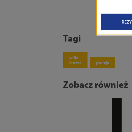
Tagi
willa
lentza
poezja
Zobacz również