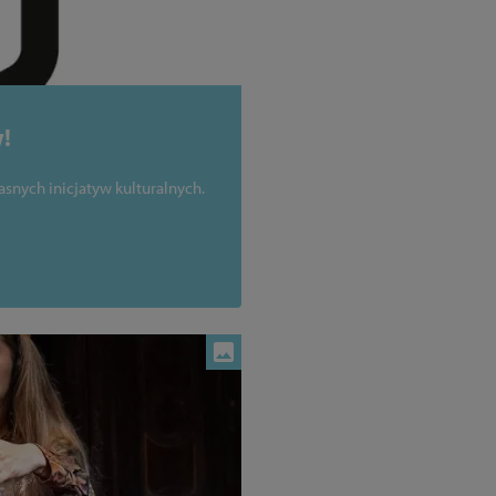
!
asnych inicjatyw kulturalnych.