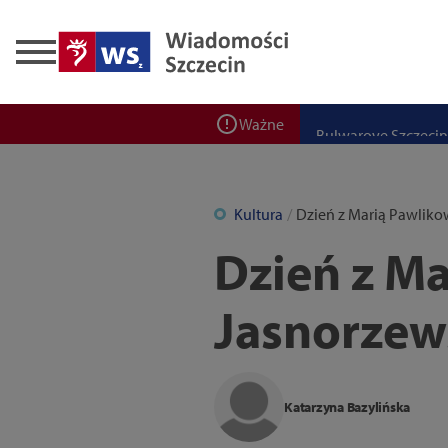
Zadbaj o bezpieczeń
Ponad 400 miejsc cz
ZPW Miedwie świętuj
Bulwarove Szczecin
Ważne
Program „Nowy Dom”
Nowa stacja BikeS j
Kultura
Dzień z Marią Pawlik
Dzień z M
Jasnorzew
Katarzyna Bazylińska