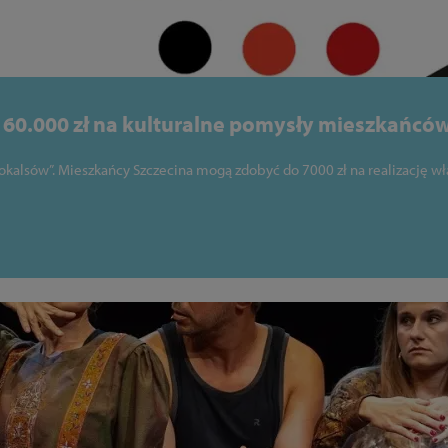
i 60.000 zł na kulturalne pomysły mieszkańców
okalsów”. Mieszkańcy Szczecina mogą zdobyć do 7000 zł na realizację wł