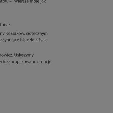
tów – "Wiersze moje jak
turze.
iny Kossaków, ciotecznym
ynujące historie z życia
mowicz. Usłyszymy
chwycić skomplikowane emocje