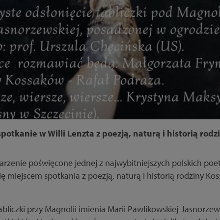
potkanie w Willi Lenzta z poezją, naturą i historią rod
zenie poświęcone jednej z najwybitniejszych polskich poet
się miejscem spotkania z poezją, naturą i historią rodziny Ko
abliczki przy Magnolii imienia Marii Pawlikowskiej-Jasnorzews