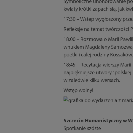
Symboliczne uhonorowanie poet
kwiaty krótki zapach ślą, jak kwia
17:30 – Wstęp wygłoszony prze
Refleksje na temat twórczości P
18:00 – Rozmowa o Marii Pawli
wnukiem Magdaleny Samozwanie
poetki i całej rodziny Kossaków.
18:45 – Recytacja wierszy Mar
najpiękniejsze utwory "polskiej
w zaledwie kilku wersach.
Wstęp wolny!
Szczecin Humanistyczny w Will
Spotkanie szóste