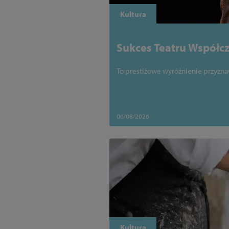
Kultura
Sukces Teatru Współcz
Międzynarodowym Fes
To prestiżowe wyróżnienie przyz
06/08/2026
Kultura