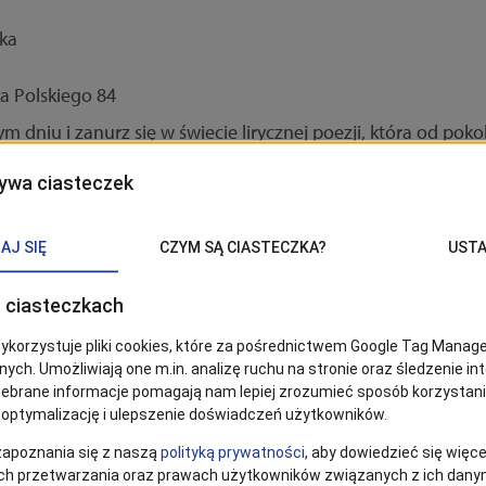
ka
ka Polskiego 84
 dniu i zanurz się w świecie lirycznej poezji, która od poko
Obse
 być bieżąco z wiadomościami ze
ce wpisy znajdziesz w Google News!