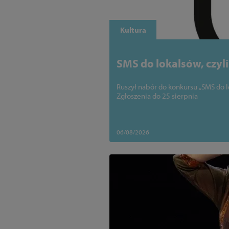
Kultura
SMS do lokalsów, czyl
Ruszył nabór do konkursu „SMS do l
Zgłoszenia do 25 sierpnia
06/08/2026