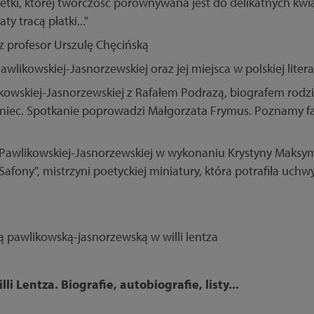
ki, której twórczość porównywana jest do delikatnych kwia
ty tracą płatki..."
z profesor Urszulę Chęcińską
awlikowskiej-Jasnorzewskiej oraz jej miejsca w polskiej litera
kowskiej-Jasnorzewskiej z Rafałem Podrazą, biografem rodz
c. Spotkanie poprowadzi Małgorzata Frymus. Poznamy fasc
ii Pawlikowskiej-Jasnorzewskiej w wykonaniu Krystyny Maksy
 Safony", mistrzyni poetyckiej miniatury, która potrafiła u
i Lentza. Biografie, autobiografie, listy...