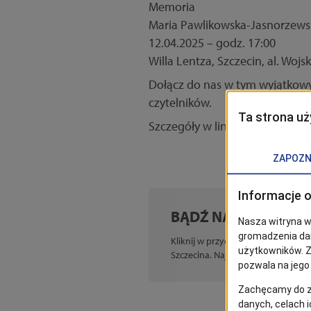
Memoria
Maria Pawlikowska-Jasnorzews
12.04.2025 – godz. 17:00
Willa Lentza, Szczecin, al. Wojs
Dołącz do nas w tym wyjątkowym
czytelników.
Szczegóły w linku:
wydarzenie
BĄDŹ NA BIEŻĄCO!
Kliknij w przycisk „Obserwuj”, aby
Szczecina. Najbardziej interesują