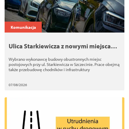
Komunikacja
Ulica Starkiewicza z nowymi miejscami
postojowymi. Wybrano wykonawcę
Wybrano wykonawcę budowy obustronnych miejsc
inwestycji
postojowych przy ul. Starkiewicza w Szczecinie. Prace obejmą
także przebudowę chodników i infrastruktury
07/08/2026