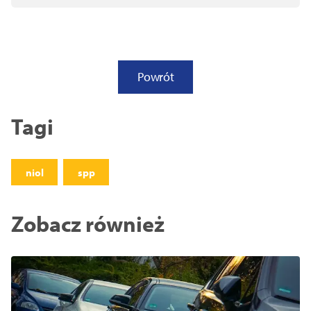
Powrót
Tagi
niol
spp
Zobacz również