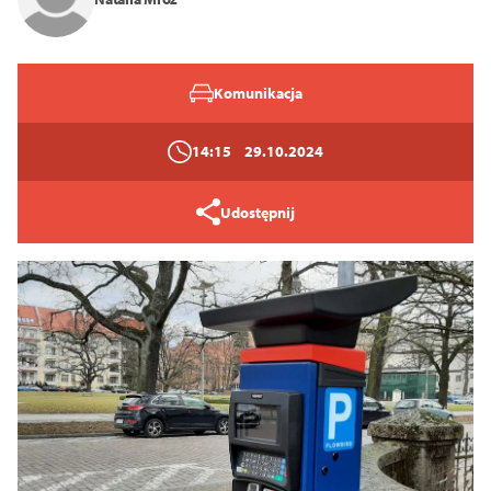
Komunikacja
Tryb wysokiego kontrastu
14:15
29.10.2024
14
16
18
Udostępnij
Zamknij