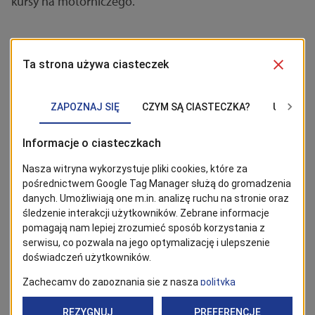
kursy na motorniczego.
BĄDŹ NA BIEŻĄCO!
Kliknij w przycisk „Obserwuj”, aby być bieżąco z
wiadomościami ze Szczecina. Najbardziej interesujące wpisy
znajdziesz w Google News!
Obserwuj
Powrót