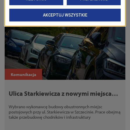
Zobacz również
Komunikacja
Ulica Starkiewicza z nowymi miejscami
postojowymi. Wybrano wykonawcę
Wybrano wykonawcę budowy obustronnych miejsc
inwestycji
postojowych przy ul. Starkiewicza w Szczecinie. Prace obejmą
także przebudowę chodników i infrastruktury