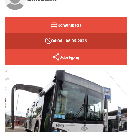
14
16
18
Zamknij
Komunikacja
06:06
08.05.2026
Udostępnij