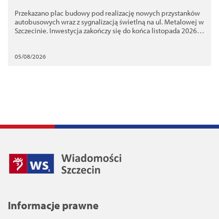
ul. Metalowej. Przekazano plac
Przekazano plac budowy pod realizację nowych przystanków
budowy
autobusowych wraz z sygnalizacją świetlną na ul. Metalowej w
Szczecinie. Inwestycja zakończy się do końca listopada 2026
roku
05/08/2026
Informacje prawne