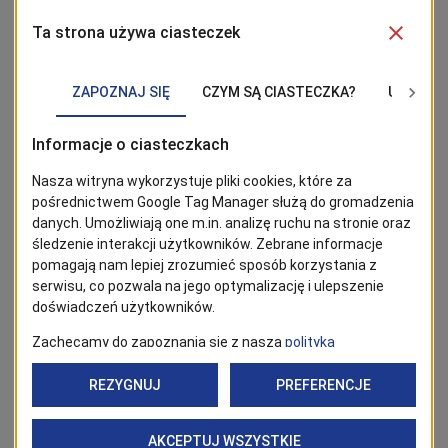
przejazdy w rejonie skrzyżowania z ul. Hożą,
wyremontowany zostanie zjazd przy
Zachodniopomorskim Centrum Edukacji, utwardzona
zostanie nawierzchnia gruntu przy
Zachodniopomorskim Centrum Edukacji, wzmocniona
zostanie skarpa geosyntetykami, wykonane zostaną
murki z elementów prefabrykowanych, przebudowana
zostanie sygnalizacja świetlna na skrzyżowaniu ul.
Hożej i Bogumińskiej, wykonanie zostaną nasadzenia.
Ponadto na skrzyżowaniu ul. Obotryckiej i Jana z
Czarnolasu zrealizowane zostaną prace polegające na
przesunięciu istniejących i usytuowaniu nowych
sygnalizatorów dla rowerzystów.
II Etap realizacyjny
obejmuje budowę drogi
rowerowej, chodnika, ciągu pieszo-rowerowego w
ciągu ul. Bogumińskiej na odcinku od stacji benzynowej
do ul. Pokoju oraz wyznaczenie przejazdów w rejonie