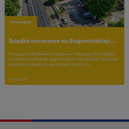
Inwestycje
Ścieżka rowerowa na Bogumińskiej:
wieści z budowy #1
Trwają prace budowlane związane z realizacją infrastruktury
rowerowej wzdłuż ulic Bogumińskiej i Obotryckiej. Aktualnie
wykonawca skupia się na robotach ziemnych.
15/05/2025