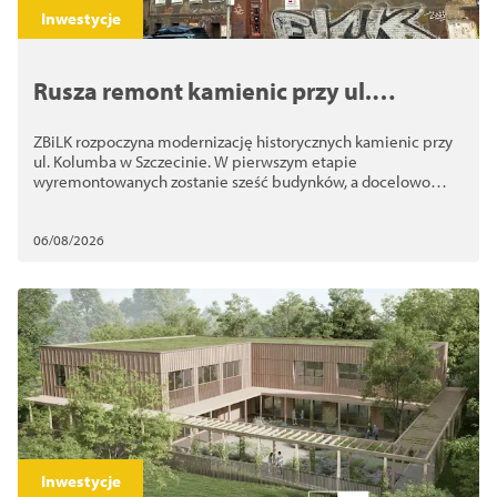
Inwestycje
Rusza remont kamienic przy ul.
Kolumba. ZBiLK odnowi nawet 10
ZBiLK rozpoczyna modernizację historycznych kamienic przy
budynków
ul. Kolumba w Szczecinie. W pierwszym etapie
wyremontowanych zostanie sześć budynków, a docelowo
nawet 10
06/08/2026
Inwestycje