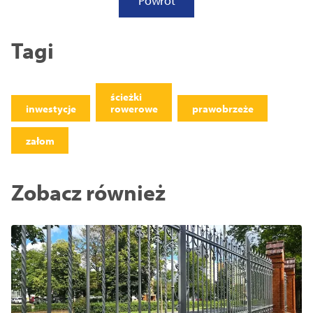
Powrót
Tagi
ścieżki
inwestycje
rowerowe
prawobrzeże
załom
Zobacz również