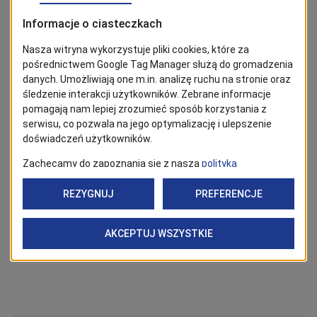
Termin realizacji zadania wynosi:
1 Etap realizacyjny - 30 miesięcy od daty
przekazania Wykonawcy placu budowy.
2 Etap realizacyjny - 30 miesięcy od daty zawarcia
umowy.
Generalnym Wykonawcą jest STRABAG Sp. z o.o.
Koszt prac wynosi 189 681 474,64 zł brutto. Nadzór
nad realizacją inwestycji sprawuje spółka
Szczecińskie Inwestycje Miejskie Sp. z o.o.
Zadanie dofinansowane jest ze środków
Rządowego Funduszu Polski Ład: Program
Inwestycji Strategicznych.