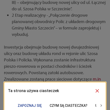
III) – obejmujący budowę nowej ulicy od ul. Łącznej
do ul. Szosa Polska w Szczecinie”.
2 Etap realizacyjny - „Połączenie drogowe
planowanej obwodnicy Polic z układem drogowym
Gminy Miasto Szczecin” – w formule zaprojektuj i
wybuduj.
Inwestycja obejmuje budowę nowej dwujezdniowej
ulicy oraz budowę układu rond w rejonie ulic Szosa
Polska i Policka. Wykonana zostanie infrastruktura
pieszo-rowerowa w postaci chodników i ścieżek
rowerowych. Powstaną zatoki autobusowe.
Zrealizowane zostaną prace sieciowe dotyczące
m.in
kanalizacji deszczowej, wodociągowej, gazowej czy
sanitarnej. Wykonane zostanie oświetlenie uliczna,
sygnalizacja oraz pojawi się nowa zieleń.