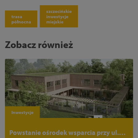
szczecińskie
trasa
inwestycje
północna
miejskie
Zobacz również
Inwestycje
Powstanie ośrodek wsparcia przy ul.