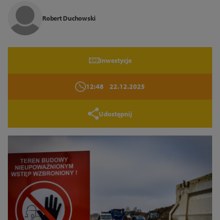
14
16
18
Robert Duchowski
Zamknij
Inwestycje
12:48
22.12.2025
Udostępnij