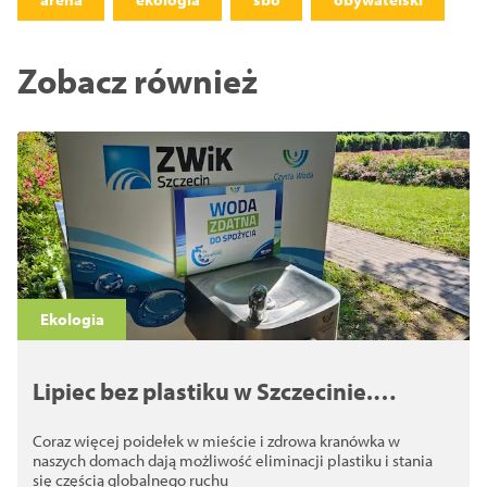
Zobacz również
Ekologia
Lipiec bez plastiku w Szczecinie.
Kranówka zamiast butelek i walka z
Coraz więcej poidełek w mieście i zdrowa kranówka w
plastikiem
naszych domach dają możliwość eliminacji plastiku i stania
się częścią globalnego ruchu