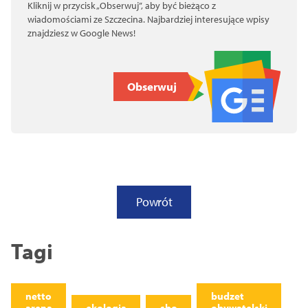
Kliknij w przycisk „Obserwuj”, aby być bieżąco z
wiadomościami ze Szczecina. Najbardziej interesujące wpisy
znajdziesz w Google News!
Obserwuj
Powrót
Tagi
netto
budzet
arena
ekologia
sbo
obywatelski