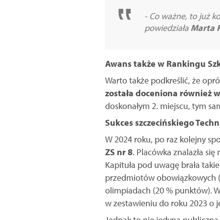
- Co ważne, to już ko
powiedziała
Marta K
Awans także w Rankingu Szk
Warto także podkreślić, że op
została doceniona również w
doskonałym 2. miejscu, tym sa
Sukces szczecińskiego Tech
W 2024 roku, po raz kolejny sp
ZS nr 8
. Placówka znalazła si
Kapituła pod uwagę brała taki
przedmiotów obowiązkowych (2
olimpiadach (20 % punktów). W
w zestawieniu do roku 2023 o j
Jednak to nie jedyna publiczna