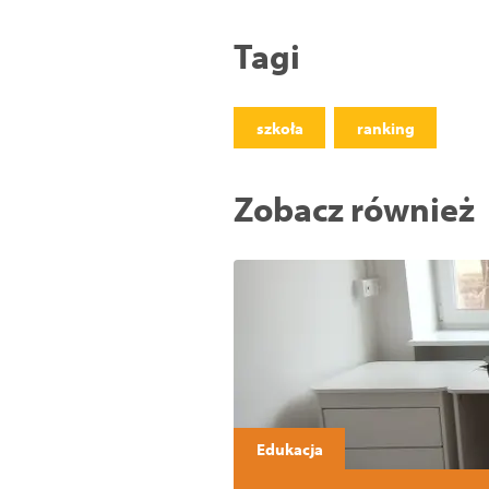
Tagi
szkoła
ranking
Zobacz również
Edukacja