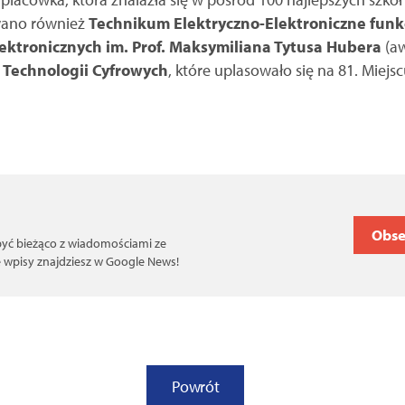
owano również
Technikum Elektryczno-Elektroniczne fun
lektronicznych im. Prof. Maksymiliana Tytusa Hubera
(aw
Technologii Cyfrowych
, które uplasowało się na 81. Miejs
Obse
 być bieżąco z wiadomościami ze
ce wpisy znajdziesz w Google News!
Powrót