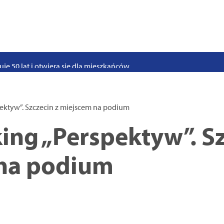
stwo swoje i bliskich! Weź udział w szkoleniach z obrony cywilnej
eka na uczniów. Rusza nabór do szczecińskich burs i internatów
e 50 lat i otwiera się dla mieszkańców
 2026. Program atrakcji na weekend 25–26 lipca
. Trwa nabór wniosków na wynajem 12 lokali w centrum miasta
ektyw”. Szczecin z miejscem na podium
uż działa. Rowery miejskie dostępne przy Pętli Ludowej
ng „Perspektyw”. Sz
na podium