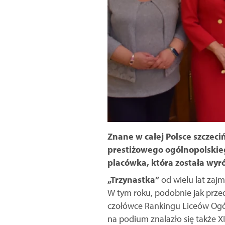
Znane w całej Polsce szczeci
prestiżowego ogólnopolskieg
placówka, która została wyr
„Trzynastka”
od wielu lat zaj
W tym roku, podobnie jak przed
czołówce Rankingu Liceów Ogóln
na podium znalazło się także X