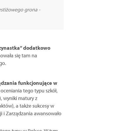
restiżowego grona -
rzynastka” dodatkowo
sowała się tam na
go.
ądzania funkcjonujące w
oceniania tego typu szkół,
, wyniki matury z
tów), a także sukcesy w
ji i Zarządzania awansowało
ł tego typu w Polsce. W tym