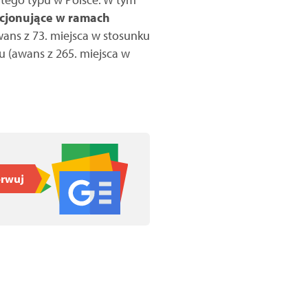
kcjonujące w ramach
ans z 73. miejsca w stosunku
cu (awans z 265. miejsca w
rwuj