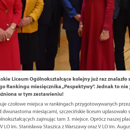
ńskie Liceum Ogólnokształcące kolejny już raz znalazło
o Rankingu miesięcznika „Pespektywy”. Jednak to nie 
óżniona w tym zestawieniu!
muje czołowe miejsca w rankingach przygotowywanych przez 
 dwunastoma miesiącami, szczecińskie liceum uplasowało si
okształcących zajmując tam 3. miejsce. Oprócz naszej plac
IV LO im. Stanisława Staszica z Warszawy oraz V LO im. Aug