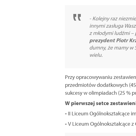
- Kolejny raz niezmie
innymi zasługa Wasz
z młodymi ludźmi – 
prezydent Piotr Kr
dumny, że mamy w Sz
wielu.
Przy opracowywaniu zestawienia
przedmiotów dodatkowych (45 
sukcesy w olimpiadach (25 % p
W pierwszej setce zestawieni
-
II Liceum Ogólnokształcące im
-
V Liceum Ogólnokształcące z 