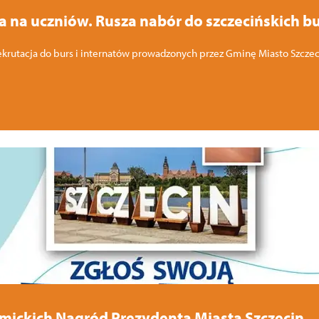
a na uczniów. Rusza nabór do szczecińskich bu
rekrutacja do burs i internatów prowadzonych przez Gminę Miasto Szczeci
mickich Nagród Prezydenta Miasta Szczecin