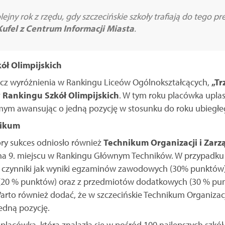
lejny rok z rzędu, gdy szczecińskie szkoły trafiają do tego p
ufel z Centrum Informacji Miasta
.
ół Olimpijskich
rócz wyróżnienia w Rankingu Liceów Ogólnokształcących,
„T
 Rankingu Szkół Olimpijskich
. W tym roku placówka upla
mym awansując o jedną pozycję w stosunku do roku ubiegłe
nikum
ory sukces odniosło również
Technikum Organizacji i Zarz
ę na 9. miejscu w Rankingu Głównym Techników. W przypadku 
e czynniki jak wyniki egzaminów zawodowych (30% punktów)
0 % punktów) oraz z przedmiotów dodatkowych (30 % punk
arto również dodać, że w szczecińskie Technikum Organizac
edną pozycję.
 placówka, która znalazła się w pośród 100 najlepszych szkó