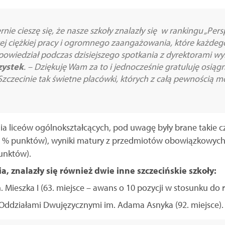
rnie cieszę się, że nasze szkoły znalazły się w rankingu „Per
ej ciężkiej pracy i ogromnego zaangażowania, które każdeg
powiedział podczas dzisiejszego spotkania z dyrektorami w
zystek
. – Dziękuję Wam za to i jednocześnie gratuluję osią
czecinie tak świetne placówki, których z całą pewnością 
 liceów ogólnokształcących, pod uwagę były brane takie czy
% punktów), wyniki matury z przedmiotów obowiązkowych
unktów).
a, znalazły się również dwie inne szczecińskie szkoły:
. Mieszka I (63. miejsce – awans o 10 pozycji w stosunku do 
Oddziałami Dwujęzycznymi im. Adama Asnyka (92. miejsce).