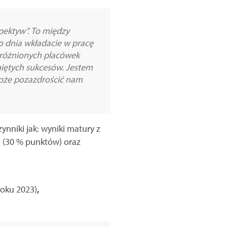
spektyw”. To między
o dnia wkładacie w pracę
yróżnionych placówek
gniętych sukcesów. Jestem
może pozazdrościć nam
nniki jak: wyniki matury z
 (30 % punktów) oraz
roku 2023)
,