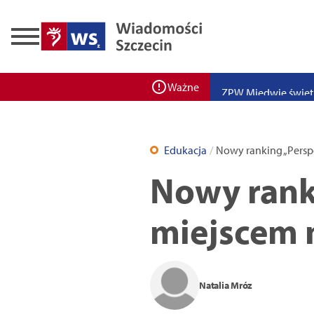
Zadbaj o bezpieczeń
Ponad 400 miejsc cz
ZPW Miedwie świętuj
Ważne
Bulwarove Szczecin
Program „Nowy Dom”
Edukacja
Nowy ranking „Persp
Nowa stacja BikeS j
Nowy ranki
miejscem 
Natalia Mróz