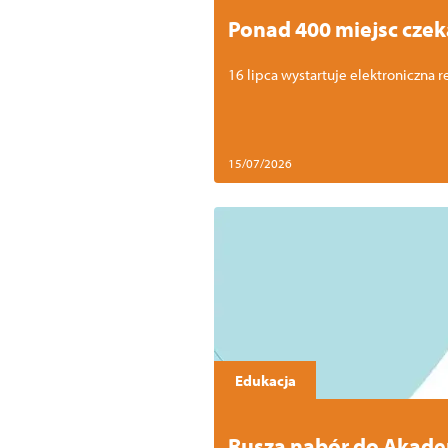
Ponad 400 miejsc czek
16 lipca wystartuje elektroniczna 
15/07/2026
Edukacja
Rusza nabór do Akade